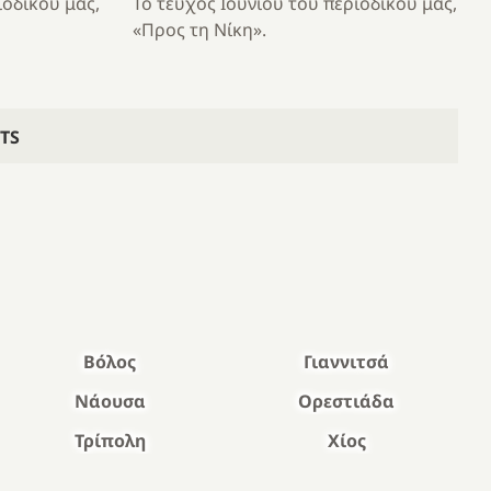
ιοδικού μας,
Το τεύχος Ιουνίου του περιοδικού μας,
«Προς τη Νίκη».
TS
Βόλος
Γιαννιτσά
Νάουσα
Ορεστιάδα
Τρίπολη
Χίος