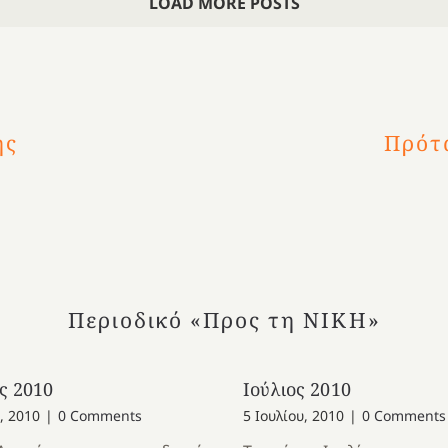
LOAD MORE POSTS
Θυσίες &
8:15π.μ.
–
Μαθήματ
Η Νίκη
Συγκλονι
εκτός
της
σελίδες 
ής
Πρότα
ύλης
φωτιάς
1821
Περιοδικό «Προς τη ΝΙΚΗ»
ς 2010
Ιούλιος 2010
, 2010
|
0 Comments
5 Ιουλίου, 2010
|
0 Comments