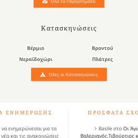
Όλα τα Παραρτήματα
Κατασκηνώσεις
Βέρμιο
Βροντού
Νεραϊδοχώρι
Πλάτρες
Όλες οι Κατασκηνώσεις
ΤΑ ΕΝΗΜΈΡΩΣΗΣ
ΠΡΌΣΦΑΤΑ ΣΧ
ς να ενημερώνεσαι για τα
Basile
στο
Οι Άγι
 νέα και τις ανακοινώσεις
Βαλεριανός,Τιβούρτιος κ