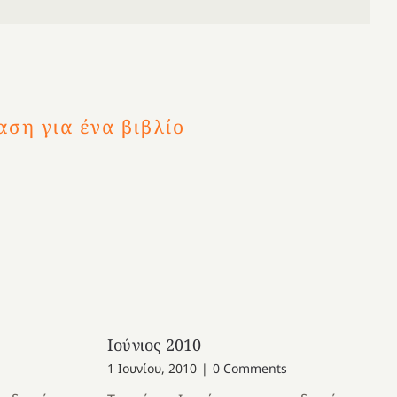
 Δόξα
α
στικές
του
ση για ένα βιβλίο
Ιούνιος 2010
1 Ιουνίου, 2010
|
0 Comments