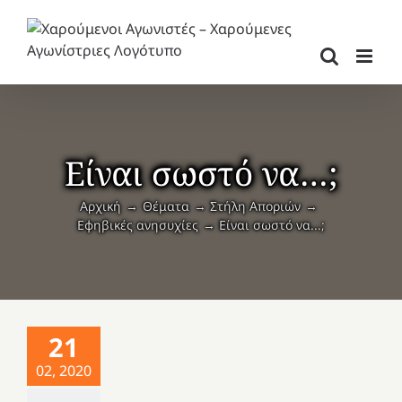
Μετάβαση
στο
περιεχόμενο
Είναι σωστό να…;
Αρχική
Θέματα
Στήλη Αποριών
Εφηβικές ανησυχίες
Είναι σωστό να...;
21
02, 2020