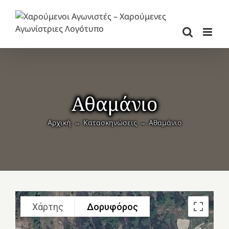
Μετάβαση
στο
περιεχόμενο
Αθαμάνιο
Αρχική
Κατασκηνώσεις
Αθαμάνιο
Χάρτης
Δορυφόρος