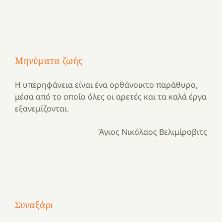
Μηνύματα ζωής
Η υπερηφάνεια είναι ένα ορθάνοικτο παράθυρο,
μέσα από το οποίο όλες οι αρετές και τα καλά έργα
εξανεμίζονται.
Άγιος Νικόλαος Βελιμίροβιτς
Με
τραγούδι
Μια
και
Κατασκηνωτικές
Συναξάρι
χρονιά
καρδιά
στιγμές
αναμνήσεων…
στο
από