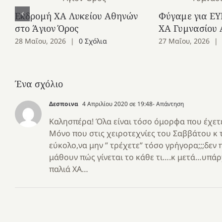
Εκδρομή ΧΑ Λυκείου Αθηνών
Φύγαμε για ΕΥ
στο Άγιον Όρος
ΧΑ Γυμνασίου
28 Μαΐου, 2026
|
0 Σχόλια
27 Μαΐου, 2026
|
Ένα σχόλιο
Δεσποινα
4 Απριλίου 2020 σε 19:48
- Απάντηση
Καλησπέρα! Όλα είναι τόσο όμορφα που έχετε 
Μόνο που στις χειροτεχνίες του Σαββάτου κ τ
εύκολο,να μην ” τρέχετε” τόσο γρήγορα;;;δεν
μάθουν πώς γίνεται το κάθε τι….κ μετά…υπάρχ
παλιά ΧΑ…