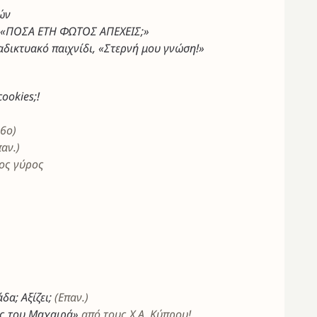
ών
«ΠΟΣΑ ΕΤΗ ΦΩΤΟΣ ΑΠΕΧΕΙΣ;»
ιαδικτυακό παιχνίδι, «Στερνή μου γνώση!»
ookies;!
 6ο)
αν.)
1ος γύρος
α; Αξίζει;
(Επαν.)
ός του Μαχαιρά»
από τους Χ.Α. Κύπρου!