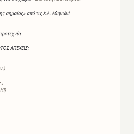
ης σημαίας» από τις Χ.Α. Αθηνών!
ιροτεχνία
ΤΟΣ ΑΠΕΧΕΙΣ;
ν.)
.)
Η!)