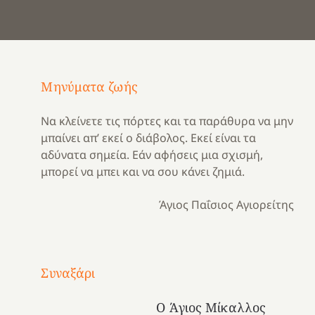
Μηνύματα ζωής
Να κλείνετε τις πόρτες και τα παράθυρα να μην
μπαίνει απ’ εκεί ο διάβολος. Εκεί είναι τα
αδύνατα σημεία. Εάν αφήσεις μια σχισμή,
μπορεί να μπει και να σου κάνει ζημιά.
Άγιος Παΐσιος Αγιορείτης
Με
τραγούδι
Συναξάρι
Μια
και
Κατασκηνωτικές
χρονιά
καρδιά
στιγμές
Ο Άγιος Μίκαλλος
αναμνήσεων…
στο
από