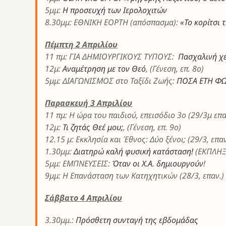
5μμ:
Η προσευχή των Ιερολοχιτών
8.30μμ: ΕΘΝΙΚΗ ΕΟΡΤΗ (απόσπασμα):
«Το κορίτσι τ
Πέμπτη 2 Απριλίου
11 πμ: ΓΙΑ ΔΗΜΙΟΥΡΓΙΚΟΥΣ ΤΥΠΟΥΣ:
Πασχαλινή χε
12μ:
Αναμέτρηση με τον Θεό
, (Γένεση, επ. 8ο)
5μμ: ΔΙΑΓΩΝΙΣΜΟΣ στο Ταξίδι Ζωής:
ΠΟΣΑ ΕΤΗ ΦΩ
Παρασκευή 3 Απριλίου
11 πμ: Η ώρα του παιδιού, επεισόδιο 3ο (29/3μ επα
12μ:
Τι ζητάς Θεέ μου;
, (Γένεση, επ. 9ο)
12.15 μ: Εκκλησία και Έθνος: Δύο ξένοι; (29/3, επαν
1.30μμ:
Διατηρώ καλή φυσική κατάσταση!
(ΕΚΠΛΗΞ
5μμ: ΕΜΠΝΕΥΣΕΙΣ:
Όταν οι Χ.Α. δημιουργούν
!
9μμ: Η Επανάσταση των Κατηχητικών (28/3, επαν.)
Σάββατο 4 Απριλίου
3.30μμ.:
Πρόσθετη συνταγή της εβδομάδας