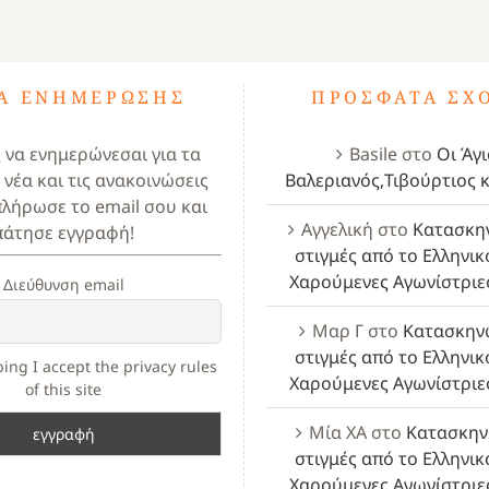
ΤΑ ΕΝΗΜΈΡΩΣΗΣ
ΠΡΌΣΦΑΤΑ ΣΧ
ς να ενημερώνεσαι για τα
Basile
στο
Οι Άγι
 νέα και τις ανακοινώσεις
Βαλεριανός,Τιβούρτιος κ
πλήρωσε το email σου και
Αγγελική
στο
Κατασκη
πάτησε εγγραφή!
στιγμές από το Ελληνικ
Χαρούμενες Αγωνίστριε
Διεύθυνση email
Μαρ Γ
στο
Κατασκην
στιγμές από το Ελληνικ
ing I accept the privacy rules
Χαρούμενες Αγωνίστριε
of this site
Μία ΧΑ
στο
Κατασκην
στιγμές από το Ελληνικ
Χαρούμενες Αγωνίστριε