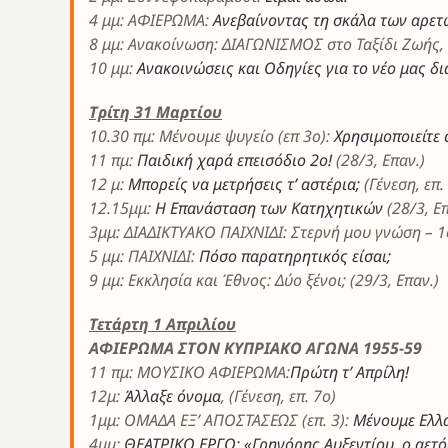
4 μμ: ΑΦΙΕΡΩΜΑ:
Ανεβαίνοντας τη σκάλα των αρετ
8 μμ: Ανακοίνωση: ΔΙΑΓΩΝΙΣΜΟΣ στο Ταξίδι Ζωής,
10 μμ:
Ανακοινώσεις και Οδηγίες για το νέο μας δ
Τρίτη 31 Μαρτίου
10.30 πμ: Μένουμε ψυγείο (επ 3ο):
Χρησιμοποιείτε c
11 πμ:
Παιδική χαρά επεισόδιο 2ο!
(28/3, Επαν.)
12 μ:
Μπορείς να μετρήσεις τ’ αστέρια;
(Γένεση, επ.
12.15μμ:
Η Επανάσταση των Κατηχητικών
(28/3, Επ
3μμ: ΔΙΑΔΙΚΤΥΑΚΟ ΠΑΙΧΝΙΔΙ: Στερνή μου γνώση – 
5 μμ: ΠΑΙΧΝΙΔΙ:
Πόσο παρατηρητικός είσαι;
9 μμ: Εκκλησία και Έθνος: Δύο ξένοι; (29/3, Επαν.)
Τετάρτη 1 Απριλίου
ΑΦΙΕΡΩΜΑ ΣΤΟΝ ΚΥΠΡΙΑΚΟ ΑΓΩΝΑ 1955-59
11 πμ: ΜΟΥΣΙΚΟ ΑΦΙΕΡΩΜΑ:
Πρώτη τ’ Απρίλη!
12μ:
Άλλαξε όνομα
, (Γένεση, επ. 7ο)
1μμ: ΟΜΑΔΑ ΕΞ’ ΑΠΟΣΤΑΣΕΩΣ (επ. 3):
Μένουμε Ελλάδ
4μμ:
ΘΕΑΤΡΙΚΟ ΕΡΓΟ: «Γρηγόρης Αυξεντίου, ο αετ