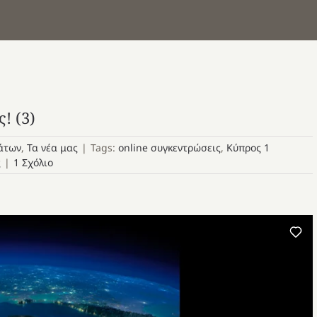
! (3)
άτων
,
Τα νέα μας
|
Tags:
online συγκεντρώσεις
,
Κύπρος 1
ς
|
1 Σχόλιο