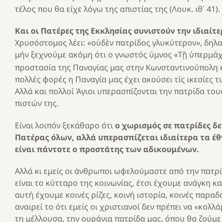
τέλος που θα είχε λόγω της απιστίας της (Λουκ. ιθ΄ 41).
Και οι Πατέρες της Εκκλησίας συνιστούν την ιδιαίτ
Χρυσόστομος λέει: «οὐδὲν πατρίδος γλυκύτερον», δηλα
μήν ξεχνούμε ακόμη ότι ο γνωστός ύμνος «Τῇ ὑπερμά
προστασία της Παναγίας μας στην Κωνσταντινούπολη 
πολλές φορές η Παναγία μας έχει ακούσει τίς ικεσίες 
Αλλά και πολλοί Άγιοι υπερασπίζονται την πατρίδα του
πιστών της.
Είναι λοιπόν ξεκάθαρο ότι
ο χωρισμός σε πατρίδες δεν
Πατέρας όλων, αλλά υπερασπίζεται ιδιαίτερα τα έθ
είναι πάντοτε ο προστάτης των αδικουμένων.
Αλλά κι εμείς οι άνθρωποι ωφελούμαστε από την πατρί
είναι το κύτταρο της κοινωνίας, έτσι έχουμε ανάγκη κα
αυτή έχουμε κοινές ρίζες, κοινή ιστορία, κοινές παρ
αναιρεί το ότι εμείς οι χριστιανοί δεν πρέπει να «κολλά
τη μέλλουσα, την ουράνια πατρίδα μας, όπου θα ζούμε