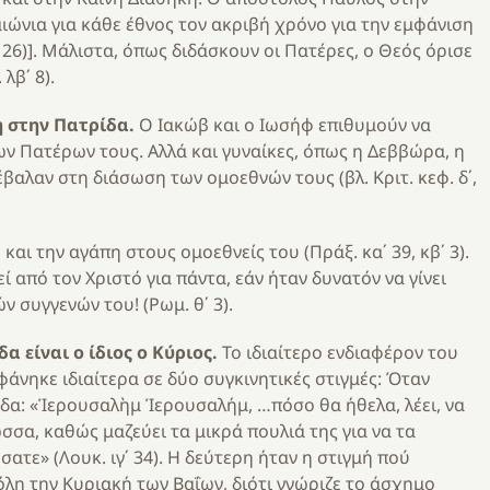
αιώνια για κάθε έθνος τον ακριβή χρόνο για την εμφάνιση
 26)]. Μάλιστα, όπως διδάσκουν οι Πατέρες, ο Θεός όρισε
λβ΄ 8).
η στην Πατρίδα.
Ο Ιακώβ και ο Ιωσήφ επιθυμούν να
ν Πατέρων τους. Αλλά και γυναίκες, όπως η Δεββώρα, η
έβαλαν στη διάσωση των ομοεθνών τους (βλ. Κριτ. κεφ. δ΄,
και την αγάπη στους ομοεθνείς του (Πράξ. κα΄ 39, κβ΄ 3).
 από τον Χριστό για πάντα, εάν ήταν δυνατόν να γίνει
 συγγενών του! (Ρωμ. θ΄ 3).
 είναι ο ίδιος ο Κύριος.
Το ιδιαίτερο ενδιαφέρον του
 φάνηκε ιδιαίτερα σε δύο συγκινητικές στιγμές: Όταν
δα: «Ἱερουσαλὴμ Ἱερουσαλήμ, …πόσο θα ήθελα, λέει, να
σσα, καθώς μαζεύει τα μικρά πουλιά της για να τα
ατε» (Λουκ. ιγ΄ 34). Η δεύτερη ήταν η στιγμή πού
λη την Κυριακή των Βαΐων, διότι γνώριζε το άσχημο