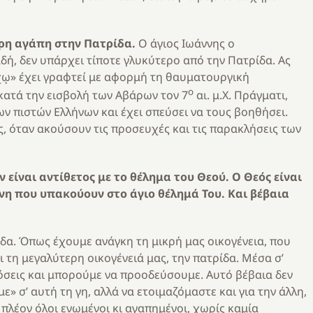
ερη αγάπη στην Πατρίδα.
Ο άγιος Ιωάννης ο
δή, δεν υπάρχει τίποτε γλυκύτερο από την Πατρίδα. Ας
χῳ» έχει γραφτεί με αφορμή τη θαυματουργική
ο
κατά την εισβολή των Αβάρων τον 7
αι. μ.Χ. Πράγματι,
των πιστών Ελλήνων και έχει σπεύσει να τους βοηθήσει.
ς, όταν ακούσουν τις προσευχές και τις παρακλήσεις των
 είναι αντίθετος με το θέλημα του Θεού. Ο Θεός είναι
νη που υπακούουν στο άγιο θέλημά Του. Και βέβαια
δα. Όπως έχουμε ανάγκη τη μικρή μας οικογένεια, που
ι τη μεγαλύτερη οικογένειά μας, την πατρίδα. Μέσα σ’
αδόσεις και μπορούμε να προοδεύσουμε. Αυτό βέβαια δεν
με» σ’ αυτή τη γη, αλλά να ετοιμαζόμαστε και για την άλλη,
 πλέον όλοι ενωμένοι κι αγαπημένοι, χωρίς καμία