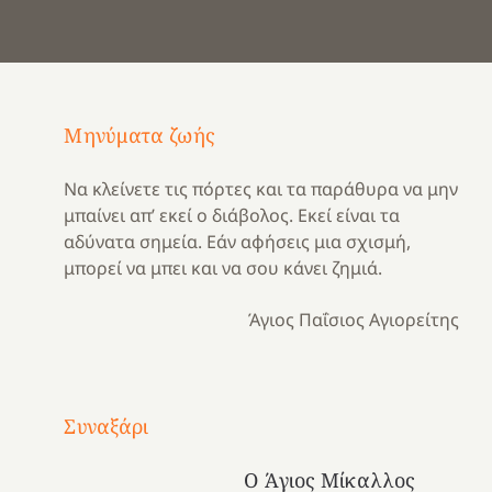
Μηνύματα ζωής
Να κλείνετε τις πόρτες και τα παράθυρα να μην
μπαίνει απ’ εκεί ο διάβολος. Εκεί είναι τα
αδύνατα σημεία. Εάν αφήσεις μια σχισμή,
μπορεί να μπει και να σου κάνει ζημιά.
Άγιος Παΐσιος Αγιορείτης
Με
τραγούδι
Συναξάρι
Μια
και
Κατασκηνωτικές
χρονιά
καρδιά
στιγμές
Ο Άγιος Μίκαλλος
αναμνήσεων…
στο
από