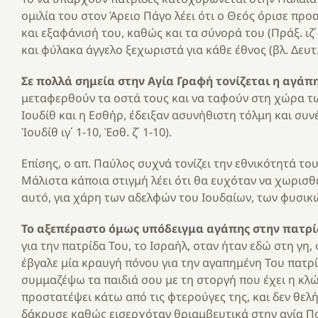
ομιλία του στον Άρειο Πάγο λέει ότι ο Θεός όρισε προ
και εξαφάνισή του, καθώς και τα σύνορά του (Πράξ. ιζ΄
και φύλακα άγγελο ξεχωριστά για κάθε έθνος (βλ. Δευτ. 
Σε πολλά σημεία στην Αγία Γραφή τονίζεται η αγάπ
μεταφερθούν τα οστά τους και να ταφούν στη χώρα τω
Ιουδίθ και η Εσθήρ, έδειξαν ασυνήθιστη τόλμη και συν
Ἰουδίθ ιγ΄ 1-10, Ἐσθ. ζ΄ 1-10).
Επίσης, ο απ. Παύλος συχνά τονίζει την εθνικότητά του 
Μάλιστα κάποια στιγμή λέει ότι θα ευχόταν να χωρισθεί
αυτό, για χάρη των αδελφών του Ιουδαίων, των φυσικών
Το αξεπέραστο όμως υπόδειγμα αγάπης στην πατρίδα
για την πατρίδα Του, το Ισραήλ, οταν ήταν εδώ στη γη,
έβγαλε μία κραυγή πόνου για την αγαπημένη Του πατρί
συμμαζέψω τα παιδιά σου με τη στοργή που έχει η κλώ
προστατέψει κάτω από τις φτερούγες της, και δεν θελήσ
δάκρυσε καθώς εισερχόταν θριαμβευτικά στην αγία Πό