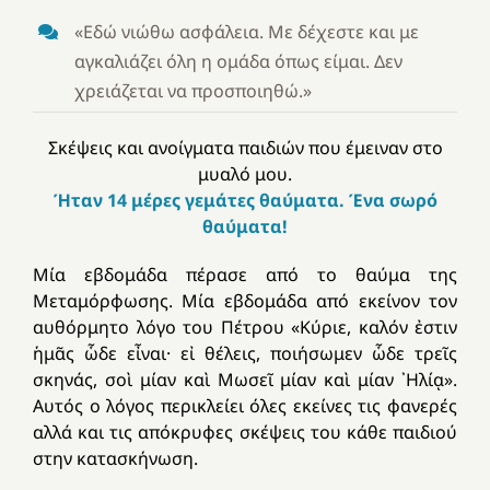
«Εδώ νιώθω ασφάλεια. Με δέχεστε και με
αγκαλιάζει όλη η ομάδα όπως είμαι. Δεν
χρειάζεται να προσποιηθώ.»
Σκέψεις και ανοίγματα παιδιών που έμειναν στο
μυαλό μου.
Ήταν 14 μέρες γεμάτες θαύματα. Ένα σωρό
θαύματα!
Μία εβδομάδα πέρασε από το θαύμα της
Μεταμόρφωσης.
Μία εβδομάδα από εκείνον τον
αυθόρμητο λόγο του Πέτρου
«Κύριε, καλόν ἐστιν
ἡμᾶς ὧδε εἶναι· εἰ θέλεις,
ποιήσωμεν ὧδε τρεῖς
σκηνάς, σοὶ μίαν καὶ Μωσεῖ μίαν καὶ μίαν ᾿Ηλίᾳ».
Αυτός ο λόγος περικλείει όλες εκείνες τις φανερές
αλλά
και τις απόκρυφες σκέψεις του κάθε παιδιού
στην κατασκήνωση.