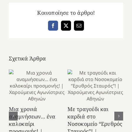
Κοινοποίησε το άρθρο!
Facebook
X
Email
Σχετικά Άρθρα
«5
κα
11
Μια χρονιά
Με τραγούδι και
Co
αναμνήσεων… ένα
καρδιά στο
καλοκαίρι
Νοσοκομείο “Ερυθρός
προσμονής! |
Σταυρός”! |