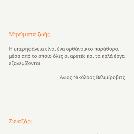
Μηνύματα ζωής
Η υπερηφάνεια είναι ένα ορθάνοικτο παράθυρο,
μέσα από το οποίο όλες οι αρετές και τα καλά έργα
εξανεμίζονται.
Άγιος Νικόλαος Βελιμίροβιτς
Με
τραγούδι
Μια
και
Κατασκηνωτικές
Συναξάρι
χρονιά
καρδιά
στιγμές
αναμνήσεων…
στο
από