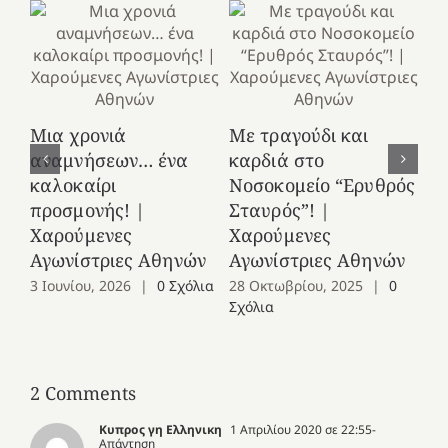
Κ
Μια χρονιά
Με τραγούδι και
στ
αναμνήσεων… ένα
καρδιά στο
Ελ
καλοκαίρι
Νοσοκομείο “Ερυθρός
Χ
προσμονής! |
Σταυρός”! |
Αγ
Χαρούμενες
Χαρούμενες
25
Αγωνίστριες Αθηνών
Αγωνίστριες Αθηνών
Co
3 Ιουνίου, 2026
|
0 Σχόλια
28 Οκτωβρίου, 2025
|
0
Σχόλια
2 Comments
Κυπρος γη Ελληνικη
1 Απριλίου 2020 σε 22:55
-
Απάντηση