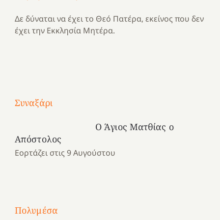
Δε δύναται να έχει το Θεό Πατέρα, εκείνος που δεν
έχει την Εκκλησία Μητέρα.
Με
τραγούδι
Συναξάρι
Μια
και
Κατασκηνωτικές
χρονιά
καρδιά
στιγμές
Ο Άγιος Ματθίας ο
αναμνήσεων…
στο
από
Απόστολος
ένα
Νοσοκομείο
το
Εορτάζει στις 9 Αυγούστου
καλοκαίρι
“Ερυθρός
Ελληνικό
προσμονής!
Σταυρός”!
2025!
|
|
|
1
Χαρούμενες
Χαρούμενες
Χαρούμενες
«50
2
Αγωνίστριες
Αγωνίστριες
Αγωνίστριες
χρόνια
Πολυμέσα
3
Αθηνών
Αθηνών
Αθηνών
καρτερούμεν»