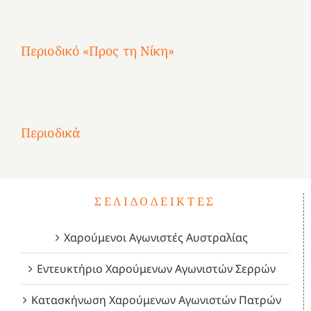
4
Περιοδικό «Προς τη Νίκη»
Αφιέρωμα
στην
1
Επανάσταση
Σύμψυχοι,
Σύμψυχοι,
Σύμψυχοι,
2
του
Δεκέμβριος
Μάιος
Μάρτιος
Περιοδικά
3
1821
2023!
2023!
2023!
4
ΣΕΛΙΔΟΔΕΊΚΤΕΣ
Χαρούμενοι Αγωνιστές Αυστραλίας
Εντευκτήριο Χαρούμενων Αγωνιστών Σερρών
Κατασκήνωση Χαρούμενων Αγωνιστών Πατρών