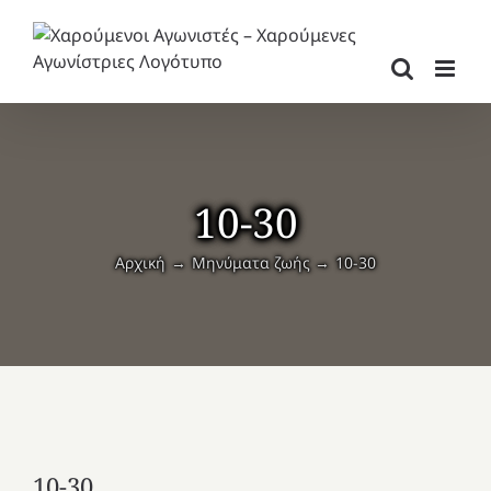
Μετάβαση
στο
περιεχόμενο
10-30
Αρχική
Μηνύματα ζωής
10-30
10-30