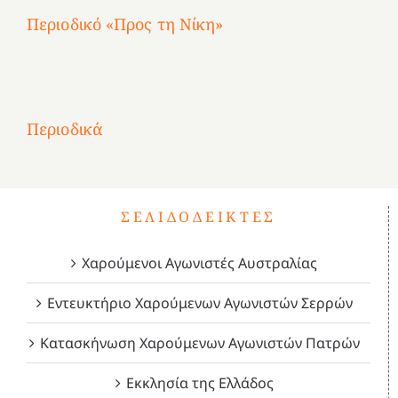
Περιοδικό «Προς τη Νίκη»
Αφιέρωμα
στην
1
Επανάσταση
Σύμψυχοι,
Σύμψυχοι,
Σύμψυχοι,
2
του
Δεκέμβριος
Μάιος
Μάρτιος
Περιοδικά
3
1821
2023!
2023!
2023!
4
ΣΕΛΙΔΟΔΕΊΚΤΕΣ
Χαρούμενοι Αγωνιστές Αυστραλίας
Εντευκτήριο Χαρούμενων Αγωνιστών Σερρών
Κατασκήνωση Χαρούμενων Αγωνιστών Πατρών
Εκκλησία της Ελλάδος