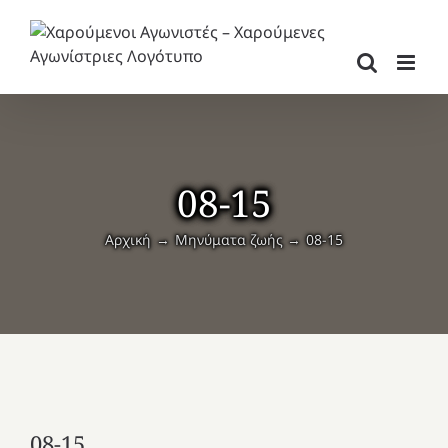
Μετάβαση
στο
περιεχόμενο
08-15
Αρχική
Μηνύματα ζωής
08-15
08-15