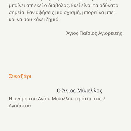
μπαίνει απ’ εκεί ο διάβολος. Εκεί είναι τα αδύνατα
σημεία. Εάν αφήσεις μια σχισμή, μπορεί να μπει
και να σου κάνει ζημιά.
Άγιος Παΐσιος Αγιορείτης
Με
τραγούδι
Συναξάρι
Μια
και
Κατασκηνωτικές
χρονιά
καρδιά
στιγμές
Ο Άγιος Μίκαλλος
αναμνήσεων…
στο
από
Η μνήμη του Αγίου Μίκαλλου τιμάται στις 7
ένα
Νοσοκομείο
το
Αγούστου
καλοκαίρι
“Ερυθρός
Ελληνικό
προσμονής!
Σταυρός”!
2025!
|
|
|
1
Χαρούμενες
Χαρούμενες
Χαρούμενες
«50