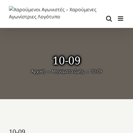
Μετάβαση
στο
περιεχόμενο
10-09
Αρχική
Μηνύματα ζωής
10-09
10-09