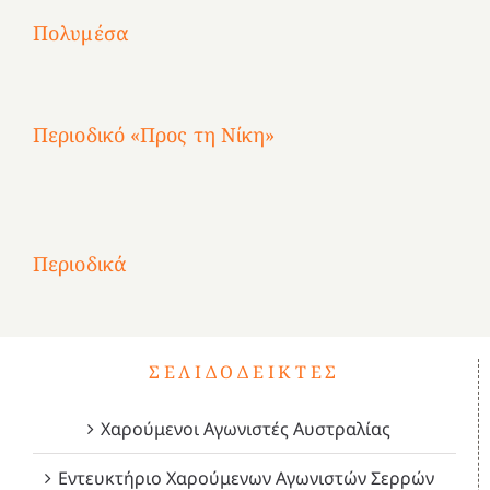
2
Αγωνίστριες
Αγωνίστριες
Αγωνίστριες
χρόνια
Πολυμέσα
3
Αθηνών
Αθηνών
Αθηνών
καρτερούμεν»
4
Περιοδικό «Προς τη Νίκη»
Αφιέρωμα
στην
1
Επανάσταση
Σύμψυχοι,
Σύμψυχοι,
Σύμψυχοι,
2
του
Δεκέμβριος
Μάιος
Μάρτιος
Περιοδικά
3
1821
2023!
2023!
2023!
4
ΣΕΛΙΔΟΔΕΊΚΤΕΣ
Χαρούμενοι Αγωνιστές Αυστραλίας
Εντευκτήριο Χαρούμενων Αγωνιστών Σερρών