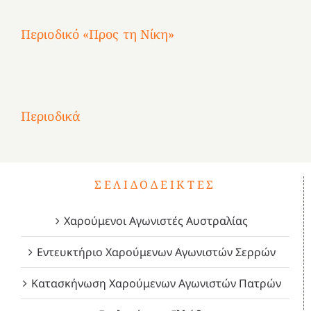
Περιοδικό «Προς τη Νίκη»
Αφιέρωμα
στην
1
Επανάσταση
Σύμψυχοι,
Σύμψυχοι,
Σύμψυχοι,
2
του
Δεκέμβριος
Μάιος
Μάρτιος
Περιοδικά
3
1821
2023!
2023!
2023!
4
ΣΕΛΙΔΟΔΕΊΚΤΕΣ
Χαρούμενοι Αγωνιστές Αυστραλίας
Εντευκτήριο Χαρούμενων Αγωνιστών Σερρών
Κατασκήνωση Χαρούμενων Αγωνιστών Πατρών