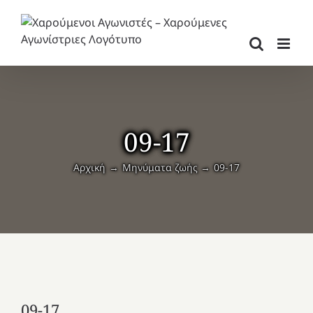
Μετάβαση
στο
περιεχόμενο
09-17
Αρχική
Μηνύματα ζωής
09-17
09-17