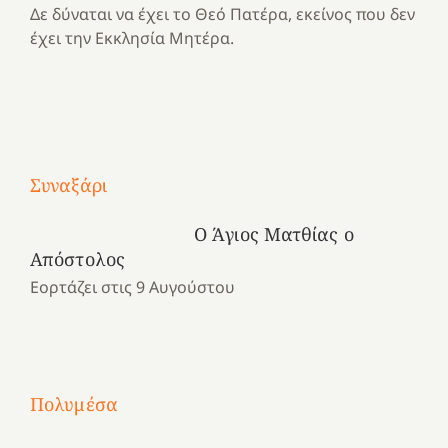
Δε δύναται να έχει το Θεό Πατέρα, εκείνος που δεν
έχει την Εκκλησία Μητέρα.
Με
τραγούδι
Συναξάρι
Μια
και
Κατασκηνωτικές
χρονιά
καρδιά
στιγμές
Ο Άγιος Ματθίας ο
αναμνήσεων…
στο
από
Απόστολος
ένα
Νοσοκομείο
το
Εορτάζει στις 9 Αυγούστου
καλοκαίρι
“Ερυθρός
Ελληνικό
προσμονής!
Σταυρός”!
2025!
|
|
|
1
Χαρούμενες
Χαρούμενες
Χαρούμενες
«50
2
Αγωνίστριες
Αγωνίστριες
Αγωνίστριες
χρόνια
Πολυμέσα
3
Αθηνών
Αθηνών
Αθηνών
καρτερούμεν»
4