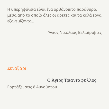
Η υπερηφάνεια είναι ένα ορθάνοικτο παράθυρο,
μέσα από το οποίο όλες οι αρετές και τα καλά έργα
εξανεμίζονται.
Άγιος Νικόλαος Βελιμίροβιτς
Με
τραγούδι
Μια
και
Κατασκηνωτικές
Συναξάρι
χρονιά
καρδιά
στιγμές
αναμνήσεων…
στο
από
Ο Άγιος Τριαντάφυλλος
ένα
Νοσοκομείο
το
Εορτάζει στις 8 Αυγούστου
καλοκαίρι
“Ερυθρός
Ελληνικό
προσμονής!
Σταυρός”!
2025!
|
|
|
1
Χαρούμενες
Χαρούμενες
Χαρούμενες
«50