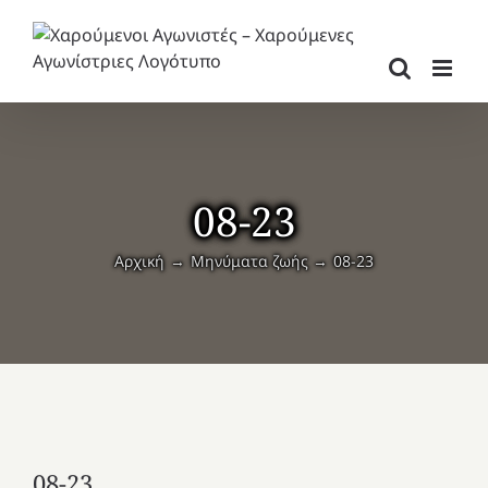
Μετάβαση
στο
περιεχόμενο
08-23
Αρχική
Μηνύματα ζωής
08-23
08-23