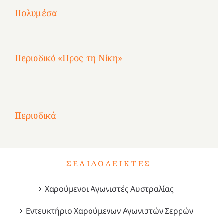
2
Αγωνίστριες
Αγωνίστριες
Αγωνίστριες
χρόνια
Πολυμέσα
3
Αθηνών
Αθηνών
Αθηνών
καρτερούμεν»
4
Περιοδικό «Προς τη Νίκη»
Αφιέρωμα
στην
1
Επανάσταση
Σύμψυχοι,
Σύμψυχοι,
Σύμψυχοι,
2
του
Δεκέμβριος
Μάιος
Μάρτιος
Περιοδικά
3
1821
2023!
2023!
2023!
4
ΣΕΛΙΔΟΔΕΊΚΤΕΣ
Χαρούμενοι Αγωνιστές Αυστραλίας
Εντευκτήριο Χαρούμενων Αγωνιστών Σερρών