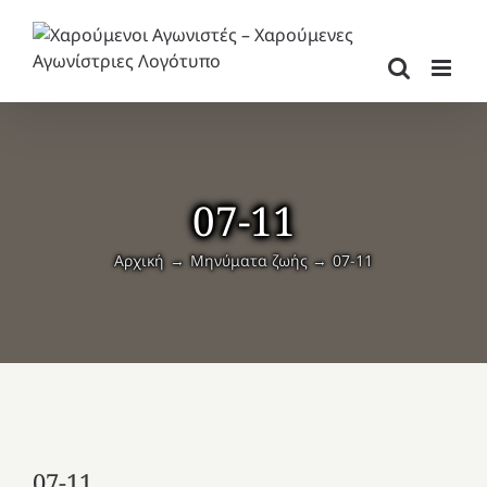
Μετάβαση
στο
περιεχόμενο
07-11
Αρχική
Μηνύματα ζωής
07-11
07-11