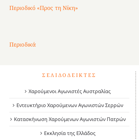
Περιοδικό «Προς τη Νίκη»
Αφιέρωμα
στην
1
Επανάσταση
Σύμψυχοι,
Σύμψυχοι,
Σύμψυχοι,
2
του
Δεκέμβριος
Μάιος
Μάρτιος
Περιοδικά
3
1821
2023!
2023!
2023!
4
ΣΕΛΙΔΟΔΕΊΚΤΕΣ
Χαρούμενοι Αγωνιστές Αυστραλίας
Εντευκτήριο Χαρούμενων Αγωνιστών Σερρών
Κατασκήνωση Χαρούμενων Αγωνιστών Πατρών
Εκκλησία της Ελλάδος