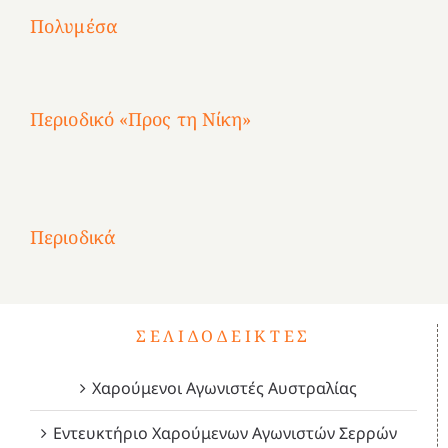
2
Αγωνίστριες
Αγωνίστριες
Αγωνίστριες
χρόνια
Πολυμέσα
3
Αθηνών
Αθηνών
Αθηνών
καρτερούμεν»
4
Περιοδικό «Προς τη Νίκη»
Αφιέρωμα
στην
1
Επανάσταση
Σύμψυχοι,
Σύμψυχοι,
Σύμψυχοι,
2
του
Δεκέμβριος
Μάιος
Μάρτιος
Περιοδικά
3
1821
2023!
2023!
2023!
4
ΣΕΛΙΔΟΔΕΊΚΤΕΣ
Χαρούμενοι Αγωνιστές Αυστραλίας
Εντευκτήριο Χαρούμενων Αγωνιστών Σερρών