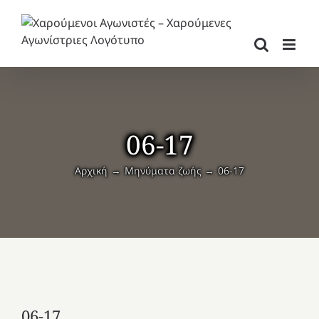
Μετάβαση
στο
περιεχόμενο
06-17
Αρχική
Μηνύματα ζωής
06-17
06-17