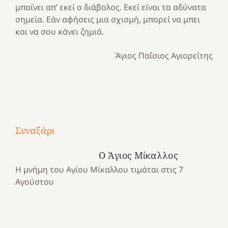
μπαίνει απ’ εκεί ο διάβολος. Εκεί είναι τα αδύνατα
σημεία. Εάν αφήσεις μια σχισμή, μπορεί να μπει
και να σου κάνει ζημιά.
Άγιος Παΐσιος Αγιορείτης
Με
τραγούδι
Συναξάρι
Μια
και
Κατασκηνωτικές
χρονιά
καρδιά
στιγμές
Ο Άγιος Μίκαλλος
αναμνήσεων…
στο
από
Η μνήμη του Αγίου Μίκαλλου τιμάται στις 7
ένα
Νοσοκομείο
το
Αγούστου
καλοκαίρι
“Ερυθρός
Ελληνικό
προσμονής!
Σταυρός”!
2025!
|
|
|
1
Χαρούμενες
Χαρούμενες
Χαρούμενες
«50