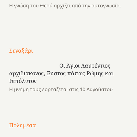
Η γνώση του Θεού αρχίζει από την αυτογνωσία.
Με
Συναξάρι
τραγούδι
Μια
και
Κατασκηνωτικές
Οι Άγιοι Λαυρέντιος
χρονιά
καρδιά
στιγμές
αρχιδιάκονος, Ξύστος πάπας Ρώμης και
αναμνήσεων…
στο
από
Ιππόλυτος
ένα
Νοσοκομείο
το
Η μνήμη τους εορτάζεται στις 10 Αυγούστου
καλοκαίρι
“Ερυθρός
Ελληνικό
προσμονής!
Σταυρός”!
2025!
|
|
|
1
Χαρούμενες
Χαρούμενες
Χαρούμενες
«50
2
Αγωνίστριες
Αγωνίστριες
Αγωνίστριες
χρόνια
Πολυμέσα
3
Αθηνών
Αθηνών
Αθηνών
καρτερούμεν»
4