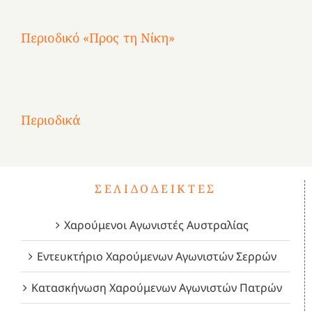
Περιοδικό «Προς τη Νίκη»
Αφιέρωμα
στην
1
Επανάσταση
Σύμψυχοι,
Σύμψυχοι,
Σύμψυχοι,
2
του
Δεκέμβριος
Μάιος
Μάρτιος
Περιοδικά
3
1821
2023!
2023!
2023!
4
ΣΕΛΙΔΟΔΕΊΚΤΕΣ
Χαρούμενοι Αγωνιστές Αυστραλίας
Εντευκτήριο Χαρούμενων Αγωνιστών Σερρών
Κατασκήνωση Χαρούμενων Αγωνιστών Πατρών