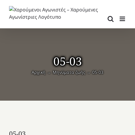
Μετάβαση
στο
περιεχόμενο
05-03
Αρχική
Μηνύματα ζωής
05-03
05-03