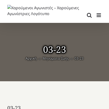
Μετάβαση
στο
περιεχόμενο
03-23
Αρχική
Μηνύματα ζωής
03-23
03-23