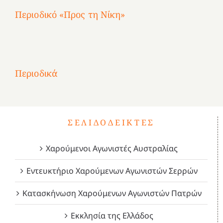
Περιοδικό «Προς τη Νίκη»
Αφιέρωμα
στην
1
Επανάσταση
Σύμψυχοι,
Σύμψυχοι,
Σύμψυχοι,
2
του
Δεκέμβριος
Μάιος
Μάρτιος
Περιοδικά
3
1821
2023!
2023!
2023!
4
ΣΕΛΙΔΟΔΕΊΚΤΕΣ
Χαρούμενοι Αγωνιστές Αυστραλίας
Εντευκτήριο Χαρούμενων Αγωνιστών Σερρών
Κατασκήνωση Χαρούμενων Αγωνιστών Πατρών
Εκκλησία της Ελλάδος