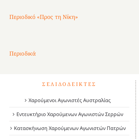
Περιοδικό «Προς τη Νίκη»
Αφιέρωμα
στην
1
Επανάσταση
Σύμψυχοι,
Σύμψυχοι,
Σύμψυχοι,
2
του
Δεκέμβριος
Μάιος
Μάρτιος
Περιοδικά
3
1821
2023!
2023!
2023!
4
ΣΕΛΙΔΟΔΕΊΚΤΕΣ
Χαρούμενοι Αγωνιστές Αυστραλίας
Εντευκτήριο Χαρούμενων Αγωνιστών Σερρών
Κατασκήνωση Χαρούμενων Αγωνιστών Πατρών