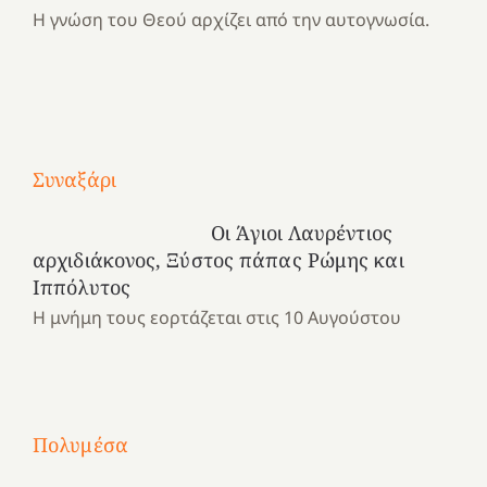
Η γνώση του Θεού αρχίζει από την αυτογνωσία.
Με
Συναξάρι
τραγούδι
Μια
και
Κατασκηνωτικές
Οι Άγιοι Λαυρέντιος
χρονιά
καρδιά
στιγμές
αρχιδιάκονος, Ξύστος πάπας Ρώμης και
αναμνήσεων…
στο
από
Ιππόλυτος
ένα
Νοσοκομείο
το
Η μνήμη τους εορτάζεται στις 10 Αυγούστου
καλοκαίρι
“Ερυθρός
Ελληνικό
προσμονής!
Σταυρός”!
2025!
|
|
|
1
Χαρούμενες
Χαρούμενες
Χαρούμενες
«50
2
Αγωνίστριες
Αγωνίστριες
Αγωνίστριες
χρόνια
Πολυμέσα
3
Αθηνών
Αθηνών
Αθηνών
καρτερούμεν»
4