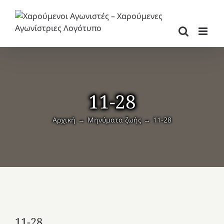
Μετάβαση
στο
περιεχόμενο
11-28
Αρχική
Μηνύματα ζωής
11-28
11-28