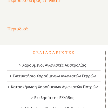
Περιοδικό «Προς τη Νίκη»
Αφιέρωμα
στην
1
Επανάσταση
Σύμψυχοι,
Σύμψυχοι,
Σύμψυχοι,
2
του
Δεκέμβριος
Μάιος
Μάρτιος
Περιοδικά
3
1821
2023!
2023!
2023!
4
ΣΕΛΙΔΟΔΕΊΚΤΕΣ
Χαρούμενοι Αγωνιστές Αυστραλίας
Εντευκτήριο Χαρούμενων Αγωνιστών Σερρών
Κατασκήνωση Χαρούμενων Αγωνιστών Πατρών
Εκκλησία της Ελλάδος