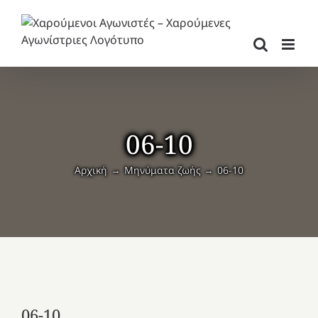
Μετάβαση
στο
περιεχόμενο
06-10
Αρχική
Μηνύματα ζωής
06-10
06-10