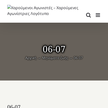
Μετάβαση
στο
περιεχόμενο
06-07
Αρχική
Μηνύματα ζωής
06-07
06-07