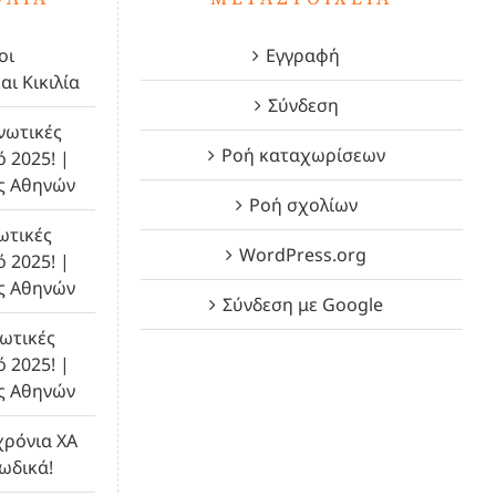
οι
Εγγραφή
αι Κικιλία
Σύνδεση
νωτικές
Ροή καταχωρίσεων
ό 2025! |
ς Αθηνών
Ροή σχολίων
ωτικές
WordPress.org
ό 2025! |
ς Αθηνών
Σύνδεση με Google
ωτικές
ό 2025! |
ς Αθηνών
χρόνια ΧΑ
λωδικά!