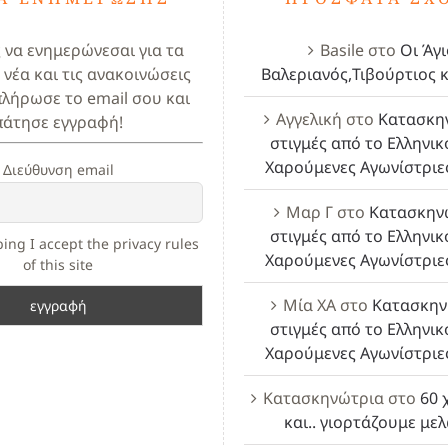
ς να ενημερώνεσαι για τα
Basile
στο
Οι Άγι
 νέα και τις ανακοινώσεις
Βαλεριανός,Τιβούρτιος κ
πλήρωσε το email σου και
Αγγελική
στο
Κατασκη
πάτησε εγγραφή!
στιγμές από το Ελληνικ
Χαρούμενες Αγωνίστριε
Διεύθυνση email
Μαρ Γ
στο
Κατασκην
στιγμές από το Ελληνικ
ing I accept the privacy rules
Χαρούμενες Αγωνίστριε
of this site
Μία ΧΑ
στο
Κατασκην
στιγμές από το Ελληνικ
Χαρούμενες Αγωνίστριε
Κατασκηνώτρια
στο
60 
και.. γιορτάζουμε με