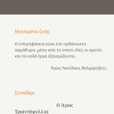
Μηνύματα ζωής
Η υπερηφάνεια είναι ένα ορθάνοικτο
παράθυρο, μέσα από το οποίο όλες οι αρετές
και τα καλά έργα εξανεμίζονται.
Άγιος Νικόλαος Βελιμίροβιτς
Με
τραγούδι
Συναξάρι
Μια
και
Κατασκηνωτικές
χρονιά
καρδιά
στιγμές
Ο Άγιος
αναμνήσεων…
στο
από
Τριαντάφυλλος
ένα
Νοσοκομείο
το