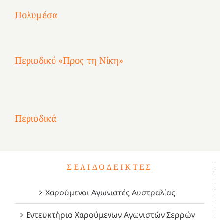
2
Αγωνίστριες
Αγωνίστριες
Αγωνίστριες
χρόνια
Πολυμέσα
3
Αθηνών
Αθηνών
Αθηνών
καρτερούμεν»
4
Περιοδικό «Προς τη Νίκη»
Αφιέρωμα
στην
1
Επανάσταση
Σύμψυχοι,
Σύμψυχοι,
Σύμψυχοι,
2
του
Δεκέμβριος
Μάιος
Μάρτιος
Περιοδικά
3
1821
2023!
2023!
2023!
4
ΣΕΛΙΔΟΔΕΊΚΤΕΣ
Χαρούμενοι Αγωνιστές Αυστραλίας
Εντευκτήριο Χαρούμενων Αγωνιστών Σερρών