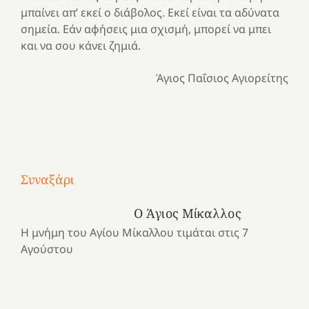
μπαίνει απ’ εκεί ο διάβολος. Εκεί είναι τα αδύνατα
σημεία. Εάν αφήσεις μια σχισμή, μπορεί να μπει
και να σου κάνει ζημιά.
Άγιος Παΐσιος Αγιορείτης
Με
τραγούδι
Συναξάρι
Μια
και
Κατασκηνωτικές
χρονιά
καρδιά
στιγμές
Ο Άγιος Μίκαλλος
αναμνήσεων…
στο
από
Η μνήμη του Αγίου Μίκαλλου τιμάται στις 7
ένα
Νοσοκομείο
το
Αγούστου
καλοκαίρι
“Ερυθρός
Ελληνικό
προσμονής!
Σταυρός”!
2025!
|
|
|
1
Χαρούμενες
Χαρούμενες
Χαρούμενες
«50