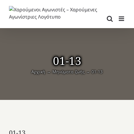
Μετάβαση
στο
περιεχόμενο
01-13
Αρχική
Μηνύματα ζωής
01-13
01-13