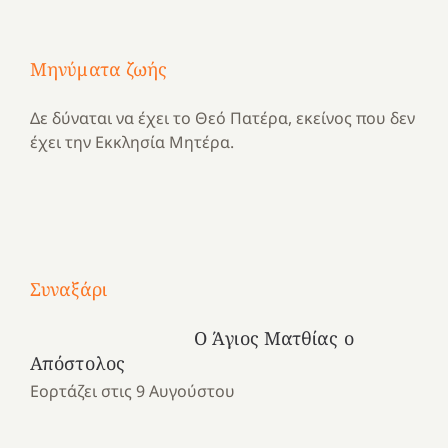
Μηνύματα ζωής
Δε δύναται να έχει το Θεό Πατέρα, εκείνος που δεν
έχει την Εκκλησία Μητέρα.
Με
τραγούδι
Συναξάρι
Μια
και
Κατασκηνωτικές
χρονιά
καρδιά
στιγμές
Ο Άγιος Ματθίας ο
αναμνήσεων…
στο
από
Απόστολος
ένα
Νοσοκομείο
το
Εορτάζει στις 9 Αυγούστου
καλοκαίρι
“Ερυθρός
Ελληνικό
προσμονής!
Σταυρός”!
2025!
|
|
|