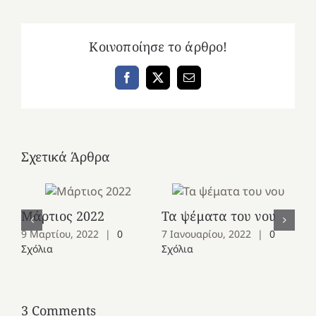
Κοινοποίησε το άρθρο!
Facebook
X
Email
Σχετικά Άρθρα
Μάρτιος 2022
Τα ψέματα του νου
Ια
9 Μαρτίου, 2022
|
0
7 Ιανουαρίου, 2022
|
0
5 
Σχόλια
Σχόλια
Σχ
3 Comments