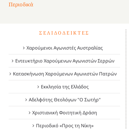
του
Δεκέμβριος
Μάιος
Μάρτιος
Περιοδικά
3
1821
2023!
2023!
2023!
4
ΣΕΛΙΔΟΔΕΊΚΤΕΣ
Χαρούμενοι Αγωνιστές Αυστραλίας
Εντευκτήριο Χαρούμενων Αγωνιστών Σερρών
Κατασκήνωση Χαρούμενων Αγωνιστών Πατρών
Εκκλησία της Ελλάδος
Αδελφότης Θεολόγων "Ο Σωτήρ"
Χριστιανική Φοιτητική Δράση
Περιοδικό «Προς τη Νίκη»