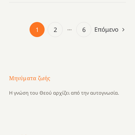
Επόμενο
1
2
···
6
Μηνύματα ζωής
Η γνώση του Θεού αρχίζει από την αυτογνωσία.
Με