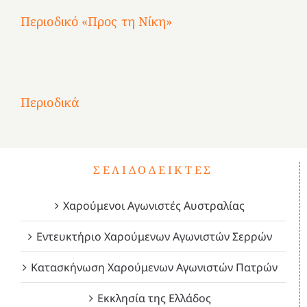
Περιοδικό «Προς τη Νίκη»
Αφιέρωμα
στην
1
Επανάσταση
Σύμψυχοι,
Σύμψυχοι,
Σύμψυχοι,
2
του
Δεκέμβριος
Μάιος
Μάρτιος
Περιοδικά
3
1821
2023!
2023!
2023!
4
ΣΕΛΙΔΟΔΕΊΚΤΕΣ
Χαρούμενοι Αγωνιστές Αυστραλίας
Εντευκτήριο Χαρούμενων Αγωνιστών Σερρών
Κατασκήνωση Χαρούμενων Αγωνιστών Πατρών
Εκκλησία της Ελλάδος