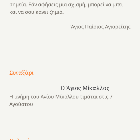
σημεία. Εάν αφήσεις μια σχισμή, μπορεί να μπει
και να σου κάνει ζημιά.
Άγιος Παΐσιος Αγιορείτης
Με
τραγούδι
Συναξάρι
Μια
και
Κατασκηνωτικές
χρονιά
καρδιά
στιγμές
Ο Άγιος Μίκαλλος
αναμνήσεων…
στο
από
Η μνήμη του Αγίου Μίκαλλου τιμάται στις 7
ένα
Νοσοκομείο
το
Αγούστου
καλοκαίρι
“Ερυθρός
Ελληνικό
προσμονής!
Σταυρός”!
2025!
|
|
|
1
Χαρούμενες
Χαρούμενες
Χαρούμενες
«50
2
Αγωνίστριες
Αγωνίστριες
Αγωνίστριες
χρόνια