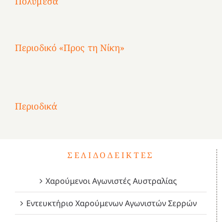
Πολυμέσα
3
Αθηνών
Αθηνών
Αθηνών
καρτερούμεν»
4
Περιοδικό «Προς τη Νίκη»
Αφιέρωμα
στην
1
Επανάσταση
Σύμψυχοι,
Σύμψυχοι,
Σύμψυχοι,
2
του
Δεκέμβριος
Μάιος
Μάρτιος
Περιοδικά
3
1821
2023!
2023!
2023!
4
ΣΕΛΙΔΟΔΕΊΚΤΕΣ
Χαρούμενοι Αγωνιστές Αυστραλίας
Εντευκτήριο Χαρούμενων Αγωνιστών Σερρών