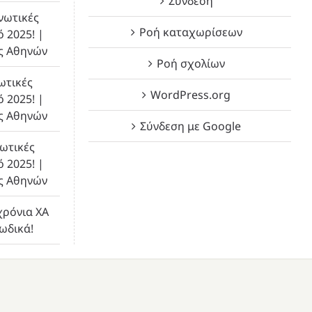
Σύνδεση
νωτικές
Ροή καταχωρίσεων
ό 2025! |
ς Αθηνών
Ροή σχολίων
ωτικές
WordPress.org
ό 2025! |
ς Αθηνών
Σύνδεση με Google
ωτικές
ό 2025! |
ς Αθηνών
χρόνια ΧΑ
λωδικά!