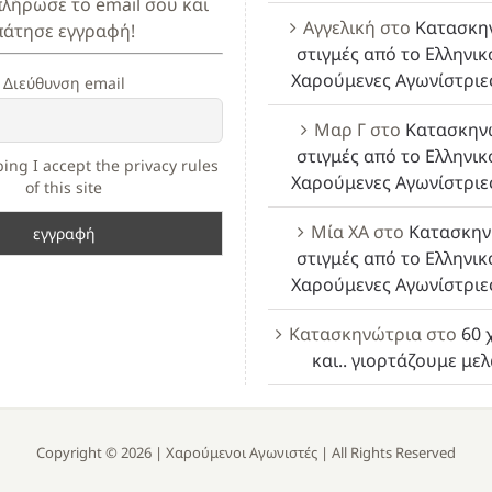
πλήρωσε το email σου και
Αγγελική
στο
Κατασκη
πάτησε εγγραφή!
στιγμές από το Ελληνικ
Χαρούμενες Αγωνίστριε
Διεύθυνση email
Μαρ Γ
στο
Κατασκην
στιγμές από το Ελληνικ
ing I accept the privacy rules
Χαρούμενες Αγωνίστριε
of this site
Μία ΧΑ
στο
Κατασκην
στιγμές από το Ελληνικ
Χαρούμενες Αγωνίστριε
Κατασκηνώτρια
στο
60 
και.. γιορτάζουμε με
Copyright ©
2026 |
Χαρούμενοι Αγωνιστές
| All Rights Reserved