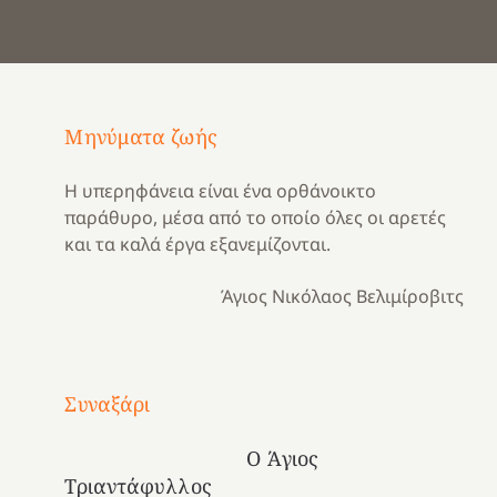
Μηνύματα ζωής
Η υπερηφάνεια είναι ένα ορθάνοικτο
παράθυρο, μέσα από το οποίο όλες οι αρετές
και τα καλά έργα εξανεμίζονται.
Άγιος Νικόλαος Βελιμίροβιτς
Με
τραγούδι
Συναξάρι
Μια
και
Κατασκηνωτικές
χρονιά
καρδιά
στιγμές
Ο Άγιος
αναμνήσεων…
στο
από
Τριαντάφυλλος
ένα
Νοσοκομείο
το