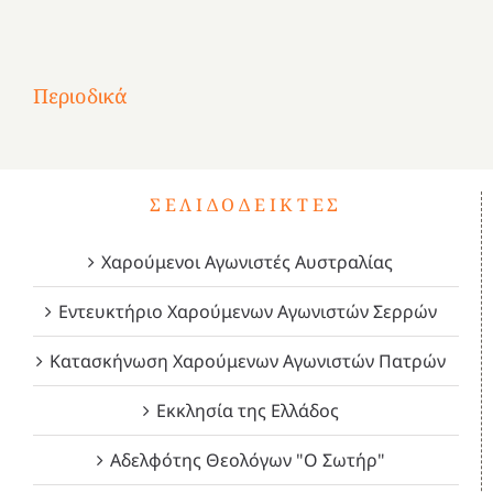
Αφιέρωμα
στην
1
Επανάσταση
Σύμψυχοι,
Σύμψυχοι,
Σύμψυχοι,
2
του
Δεκέμβριος
Μάιος
Μάρτιος
Περιοδικά
3
1821
2023!
2023!
2023!
4
ΣΕΛΙΔΟΔΕΊΚΤΕΣ
Χαρούμενοι Αγωνιστές Αυστραλίας
Εντευκτήριο Χαρούμενων Αγωνιστών Σερρών
Κατασκήνωση Χαρούμενων Αγωνιστών Πατρών
Εκκλησία της Ελλάδος
Αδελφότης Θεολόγων "Ο Σωτήρ"