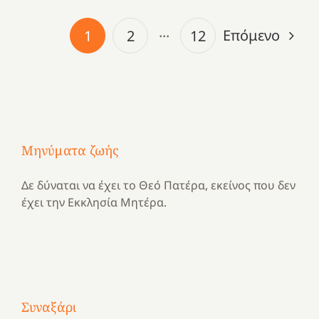
Επόμενο
1
2
···
12
Μηνύματα ζωής
Δε δύναται να έχει το Θεό Πατέρα, εκείνος που δεν
έχει την Εκκλησία Μητέρα.
Με
τραγούδι
Συναξάρι
Μια
και
Κατασκηνωτικές