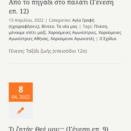
Από το πηγάδι στο παλάτι (Γένεση
επ. 12)
13 Απριλίου, 2022
|
Categories:
Αγία Γραφή
(ηχογραφήσεις)
,
Βίντεο
,
Τα νέα μας
|
Tags:
Γένεση
,
μένουμε σπίτι μαζί
,
Χαρούμενες Αγωνίστριες
,
Χαρούμενες
Αγωνίστριες Αθήνας
,
Χαρούμενοι Αγωνιστές
|
0 Σχόλια
Γένεση: Ταξίδι ζωής (επεισόδιο 12ο)
8
04, 2022
Τι ζητάς Θεέ μου;;; (Γένεση επ. 9)