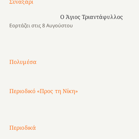
Συναξάρι
χρονιά
καρδιά
στιγμές
αναμνήσεων…
στο
από
Ο Άγιος Τριαντάφυλλος
ένα
Νοσοκομείο
το
Εορτάζει στις 8 Αυγούστου
καλοκαίρι
“Ερυθρός
Ελληνικό
προσμονής!
Σταυρός”!
2025!
|
|
|
1
Χαρούμενες
Χαρούμενες
Χαρούμενες
«50
2
Αγωνίστριες
Αγωνίστριες
Αγωνίστριες
χρόνια
Πολυμέσα
3
Αθηνών
Αθηνών
Αθηνών
καρτερούμεν»
4
Περιοδικό «Προς τη Νίκη»
Αφιέρωμα
στην
1
Επανάσταση
Σύμψυχοι,
Σύμψυχοι,
Σύμψυχοι,
2
του
Δεκέμβριος
Μάιος
Μάρτιος
Περιοδικά
3
1821
2023!
2023!
2023!
4