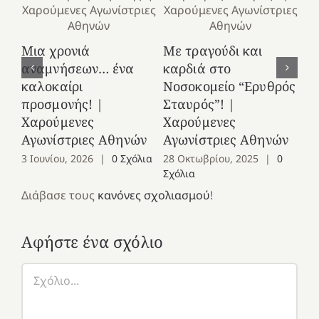
Κ
Μια χρονιά
Με τραγούδι και
στ
αναμνήσεων… ένα
καρδιά στο
Ελ
καλοκαίρι
Νοσοκομείο “Ερυθρός
Χ
προσμονής! |
Σταυρός”! |
Αγ
Χαρούμενες
Χαρούμενες
25
Αγωνίστριες Αθηνών
Αγωνίστριες Αθηνών
Co
3 Ιουνίου, 2026
|
0 Σχόλια
28 Οκτωβρίου, 2025
|
0
Σχόλια
Διάβασε τους
κανόνες σχολιασμού
!
Αφήστε ένα σχόλιο
Σχόλιο