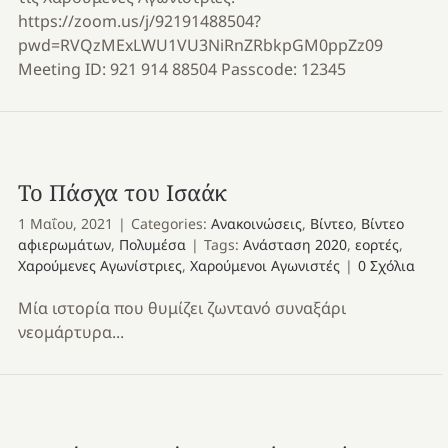
https://zoom.us/j/92191488504?
pwd=RVQzMExLWU1VU3NiRnZRbkpGM0ppZz09
Meeting ID: 921 914 88504 Passcode: 12345
Το Πάσχα του Ισαάκ
1 Μαΐου, 2021
|
Categories:
Ανακοινώσεις
,
Βίντεο
,
Βίντεο
αφιερωμάτων
,
Πολυμέσα
|
Tags:
Ανάσταση 2020
,
εορτές
,
Χαρούμενες Αγωνίστριες
,
Χαρούμενοι Αγωνιστές
|
0 Σχόλια
Μία ιστορία που θυμίζει ζωντανό συναξάρι
νεομάρτυρα...