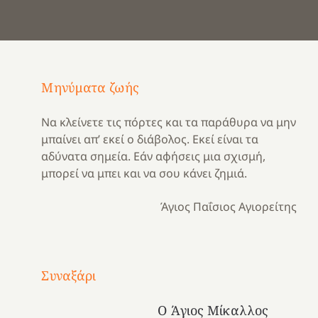
Μηνύματα ζωής
Να κλείνετε τις πόρτες και τα παράθυρα να μην
μπαίνει απ’ εκεί ο διάβολος. Εκεί είναι τα
αδύνατα σημεία. Εάν αφήσεις μια σχισμή,
μπορεί να μπει και να σου κάνει ζημιά.
Άγιος Παΐσιος Αγιορείτης
Με
τραγούδι
Συναξάρι
Μια
και
Κατασκηνωτικές
χρονιά
καρδιά
στιγμές
Ο Άγιος Μίκαλλος
αναμνήσεων…
στο
από