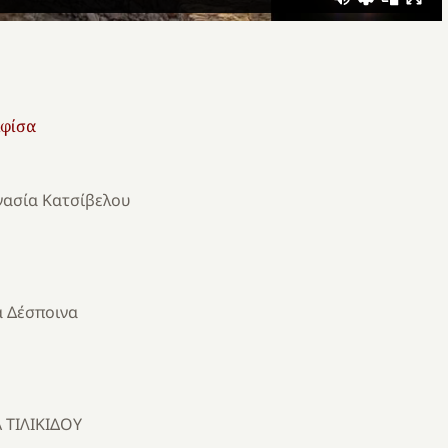
φίσα
νασία Κατσίβελου
 Δέσποινα
 ΤΙΛΙΚΙΔΟΥ