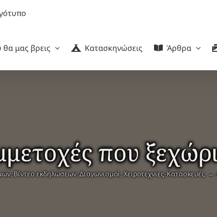
 θα μας βρεις
Κατασκηνώσεις
Άρθρα
υμμετοχές που ξεχώρ
μών
Βίντεο εκδηλώσεων
Διαγωνισμοί
Χειροτεχνίες-Κατασκευές