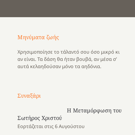
Μηνύματα ζωής
Χρησιμοποίησε το τάλαντό σου όσο μικρό κι
αν είναι. Τα δάση θα ήταν βουβά, αν μέσα σ’
αυτά κελαηδούσαν μόνο τα αηδόνια.
Με
τραγούδι
Συναξάρι
Μια
και
Κατασκηνωτικές
χρονιά
καρδιά
στιγμές
Η Μεταμόρφωση του
αναμνήσεων…
στο
από
Σωτήρος Χριστού
ένα
Νοσοκομείο
το
Εορτάζεται στις 6 Αυγούστου
καλοκαίρι
“Ερυθρός
Ελληνικό