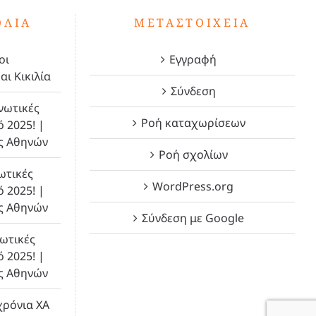
ΌΛΙΑ
ΜΕΤΑΣΤΟΙΧΕΊΑ
οι
Εγγραφή
αι Κικιλία
Σύνδεση
νωτικές
Ροή καταχωρίσεων
ό 2025! |
ς Αθηνών
Ροή σχολίων
ωτικές
WordPress.org
ό 2025! |
ς Αθηνών
Σύνδεση με Google
ωτικές
ό 2025! |
ς Αθηνών
χρόνια ΧΑ