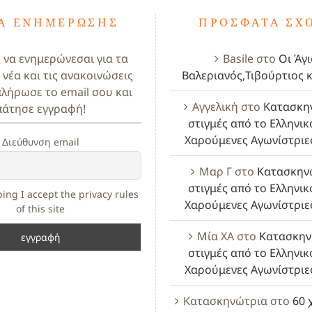
ΤΑ ΕΝΗΜΈΡΩΣΗΣ
ΠΡΌΣΦΑΤΑ ΣΧ
ς να ενημερώνεσαι για τα
Basile
στο
Οι Άγι
 νέα και τις ανακοινώσεις
Βαλεριανός,Τιβούρτιος κ
πλήρωσε το email σου και
Αγγελική
στο
Κατασκη
πάτησε εγγραφή!
στιγμές από το Ελληνικ
Χαρούμενες Αγωνίστριε
Διεύθυνση email
Μαρ Γ
στο
Κατασκην
στιγμές από το Ελληνικ
ing I accept the privacy rules
Χαρούμενες Αγωνίστριε
of this site
Μία ΧΑ
στο
Κατασκην
στιγμές από το Ελληνικ
Χαρούμενες Αγωνίστριε
Κατασκηνώτρια
στο
60 