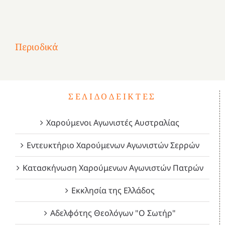
Αφιέρωμα
στην
1
Επανάσταση
Σύμψυχοι,
Σύμψυχοι,
Σύμψυχοι,
2
του
Δεκέμβριος
Μάιος
Μάρτιος
Περιοδικά
3
1821
2023!
2023!
2023!
4
ΣΕΛΙΔΟΔΕΊΚΤΕΣ
Χαρούμενοι Αγωνιστές Αυστραλίας
Εντευκτήριο Χαρούμενων Αγωνιστών Σερρών
Κατασκήνωση Χαρούμενων Αγωνιστών Πατρών
Εκκλησία της Ελλάδος
Αδελφότης Θεολόγων "Ο Σωτήρ"