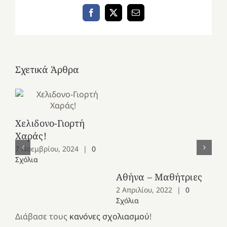
Facebook
X
Email
Σχετικά Άρθρα
Χελιδονο-Γιορτή
Χαράς!
7 Νοεμβρίου, 2024
|
0
Σχόλια
Αθήνα – Μαθήτριες
Α
2 Απριλίου, 2022
|
0
2 
Σχόλια
Σχ
Διάβασε τους
κανόνες σχολιασμού
!