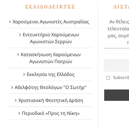
ΣΕΛΙΔΟΔΕΊΚΤΕΣ
ΛΊΣ
Χαρούμενοι Αγωνιστές Αυστραλίας
Αν θέλει
τελευταία
Εντευκτήριο Χαρούμενων
μας, συμ
Αγωνιστών Σερρών
Κατασκήνωση Χαρούμενων
Αγωνιστών Πατρών
Εκκλησία της Ελλάδος
Subscrib
Αδελφότης Θεολόγων "Ο Σωτήρ"
Χριστιανική Φοιτητική Δράση
Περιοδικό «Προς τη Νίκη»