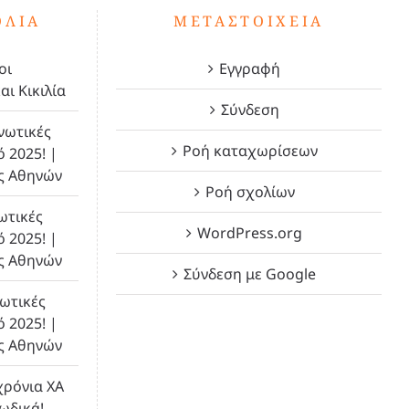
ΌΛΙΑ
ΜΕΤΑΣΤΟΙΧΕΊΑ
οι
Εγγραφή
αι Κικιλία
Σύνδεση
νωτικές
Ροή καταχωρίσεων
ό 2025! |
ς Αθηνών
Ροή σχολίων
ωτικές
WordPress.org
ό 2025! |
ς Αθηνών
Σύνδεση με Google
ωτικές
ό 2025! |
ς Αθηνών
χρόνια ΧΑ
λωδικά!