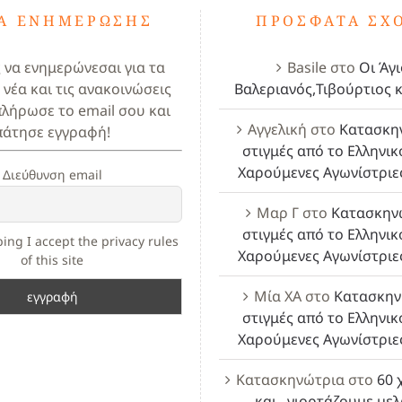
ΤΑ ΕΝΗΜΈΡΩΣΗΣ
ΠΡΌΣΦΑΤΑ ΣΧ
ς να ενημερώνεσαι για τα
Basile
στο
Οι Άγι
 νέα και τις ανακοινώσεις
Βαλεριανός,Τιβούρτιος κ
πλήρωσε το email σου και
Αγγελική
στο
Κατασκη
πάτησε εγγραφή!
στιγμές από το Ελληνικ
Χαρούμενες Αγωνίστριε
Διεύθυνση email
Μαρ Γ
στο
Κατασκην
στιγμές από το Ελληνικ
ing I accept the privacy rules
Χαρούμενες Αγωνίστριε
of this site
Μία ΧΑ
στο
Κατασκην
στιγμές από το Ελληνικ
Χαρούμενες Αγωνίστριε
Κατασκηνώτρια
στο
60 
και.. γιορτάζουμε με