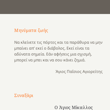
Μηνύματα ζωής
Να κλείνετε τις πόρτες και τα παράθυρα να μην
μπαίνει απ’ εκεί ο διάβολος. Εκεί είναι τα
αδύνατα σημεία. Εάν αφήσεις μια σχισμή,
μπορεί να μπει και να σου κάνει ζημιά.
Άγιος Παΐσιος Αγιορείτης
Με
τραγούδι
Συναξάρι
Μια
και
Κατασκηνωτικές
χρονιά
καρδιά
στιγμές
Ο Άγιος Μίκαλλος
αναμνήσεων…
στο
από