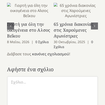
Γιορτή για όλη την
65 χρόνια διακονίας
Πά
οικογένεια στο Αλσος
στις Χαρούμενες
Πά
Βεΐκου
Αγωνίστριες
Μ
8 Μαΐου, 2026
|
0 Σχόλια
30 Οκτωβρίου, 2025
|
0
9 
Σχόλια
Διάβασε τους
κανόνες σχολιασμού
!
Αφήστε ένα σχόλιο
Σχόλιο