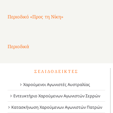
Περιοδικό «Προς τη Νίκη»
Αφιέρωμα
στην
1
Επανάσταση
Σύμψυχοι,
Σύμψυχοι,
Σύμψυχοι,
2
του
Δεκέμβριος
Μάιος
Μάρτιος
Περιοδικά
3
1821
2023!
2023!
2023!
4
ΣΕΛΙΔΟΔΕΊΚΤΕΣ
Χαρούμενοι Αγωνιστές Αυστραλίας
Εντευκτήριο Χαρούμενων Αγωνιστών Σερρών
Κατασκήνωση Χαρούμενων Αγωνιστών Πατρών