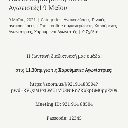
Αγωνιστές! 9 Μαΐου
9 Μαΐου, 2021
|
Categories:
Ανακοινώσεις
,
Γενικές
ανακοινώσεις
|
Tags:
online συγκεντρώσεις
,
Χαρούμενες
Αγωνίστριες
,
Χαρούμενοι Αγωνιστές
|
0 Σχόλια
Η ζωντανή διαδικτυακή μας ομάδα!
στις
11.30πμ
για τις
Χαρούμενες Αγωνίστριες:
https://zoom.us/j/92191488504?
pwd=RVQzMExLWU1VU3NiRnZRbkpGM0ppZz09
Meeting ID
: 921 914 88504
Passcode
:
12345