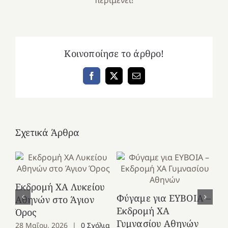
Κοινοποίησε το άρθρο!
Facebook
X
Email
Σχετικά Άρθρα
Εκδρομή ΧΑ Λυκείου
Ε
Φύγαμε για ΕΥΒΟΙΑ –
Αθηνών στο Άγιον
Χε
Εκδρομή ΧΑ
Όρος
27
Γυμνασίου Αθηνών
28 Μαΐου, 2026
|
0 Σχόλια