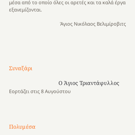
μέσα από το οποίο όλες οι αρετές και τα καλά έργα
εξανεμίζονται.
Άγιος Νικόλαος Βελιμίροβιτς
Με
τραγούδι
Μια
και
Κατασκηνωτικές
Συναξάρι
χρονιά
καρδιά
στιγμές
αναμνήσεων…
στο
από
Ο Άγιος Τριαντάφυλλος
ένα
Νοσοκομείο
το
Εορτάζει στις 8 Αυγούστου
καλοκαίρι
“Ερυθρός
Ελληνικό
προσμονής!
Σταυρός”!
2025!
|
|
|
1
Χαρούμενες
Χαρούμενες
Χαρούμενες
«50
2
Αγωνίστριες
Αγωνίστριες
Αγωνίστριες
χρόνια
Πολυμέσα
3
Αθηνών
Αθηνών
Αθηνών
καρτερούμεν»
4