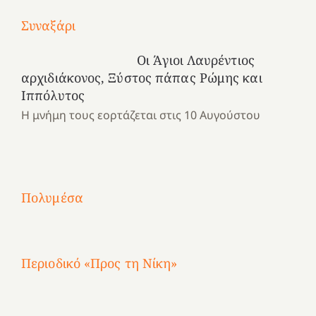
Με
Συναξάρι
τραγούδι
Μια
και
Κατασκηνωτικές
Οι Άγιοι Λαυρέντιος
χρονιά
καρδιά
στιγμές
αρχιδιάκονος, Ξύστος πάπας Ρώμης και
αναμνήσεων…
στο
από
Ιππόλυτος
ένα
Νοσοκομείο
το
Η μνήμη τους εορτάζεται στις 10 Αυγούστου
καλοκαίρι
“Ερυθρός
Ελληνικό
προσμονής!
Σταυρός”!
2025!
|
|
|
1
Χαρούμενες
Χαρούμενες
Χαρούμενες
«50
2
Αγωνίστριες
Αγωνίστριες
Αγωνίστριες
χρόνια
Πολυμέσα
3
Αθηνών
Αθηνών
Αθηνών
καρτερούμεν»
4
Περιοδικό «Προς τη Νίκη»
Αφιέρωμα
στην
1