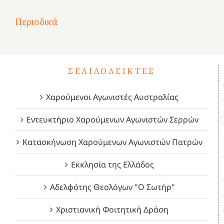
Επανάσταση
Σύμψυχοι,
Σύμψυχοι,
Σύμψυχοι,
2
του
Δεκέμβριος
Μάιος
Μάρτιος
Περιοδικά
3
1821
2023!
2023!
2023!
4
ΣΕΛΙΔΟΔΕΊΚΤΕΣ
Χαρούμενοι Αγωνιστές Αυστραλίας
Εντευκτήριο Χαρούμενων Αγωνιστών Σερρών
Κατασκήνωση Χαρούμενων Αγωνιστών Πατρών
Εκκλησία της Ελλάδος
Αδελφότης Θεολόγων "Ο Σωτήρ"
Χριστιανική Φοιτητική Δράση