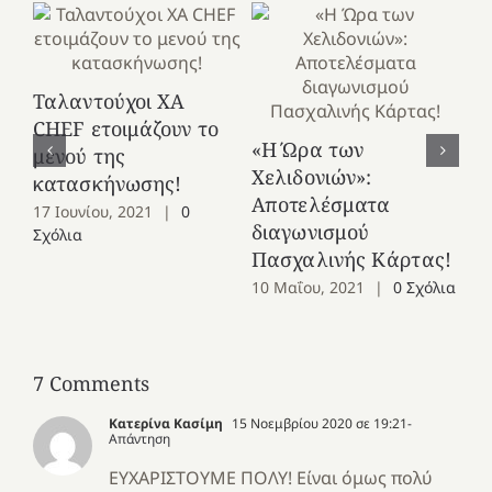
Απ
Ταλαντούχοι ΧΑ
πο
CHEF ετοιμάζουν το
26
«Η Ώρα των
μενού της
Σχ
Χελιδονιών»:
κατασκήνωσης!
Αποτελέσματα
17 Ιουνίου, 2021
|
0
διαγωνισμού
Σχόλια
Πασχαλινής Κάρτας!
10 Μαΐου, 2021
|
0 Σχόλια
7 Comments
Κατερίνα Κασίμη
15 Νοεμβρίου 2020 σε 19:21
-
Απάντηση
ΕΥΧΑΡΙΣΤΟΥΜΕ ΠΟΛΥ! Είναι όμως πολύ