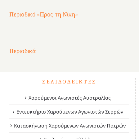
Περιοδικό «Προς τη Νίκη»
Αφιέρωμα
στην
1
Επανάσταση
Σύμψυχοι,
Σύμψυχοι,
Σύμψυχοι,
2
του
Δεκέμβριος
Μάιος
Μάρτιος
Περιοδικά
3
1821
2023!
2023!
2023!
4
ΣΕΛΙΔΟΔΕΊΚΤΕΣ
Χαρούμενοι Αγωνιστές Αυστραλίας
Εντευκτήριο Χαρούμενων Αγωνιστών Σερρών
Κατασκήνωση Χαρούμενων Αγωνιστών Πατρών