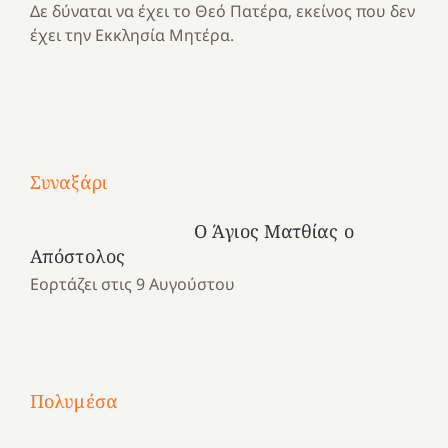
Δε δύναται να έχει το Θεό Πατέρα, εκείνος που δεν
έχει την Εκκλησία Μητέρα.
Με
τραγούδι
Συναξάρι
Μια
και
Κατασκηνωτικές
χρονιά
καρδιά
στιγμές
Ο Άγιος Ματθίας ο
αναμνήσεων…
στο
από
Απόστολος
ένα
Νοσοκομείο
το
Εορτάζει στις 9 Αυγούστου
καλοκαίρι
“Ερυθρός
Ελληνικό
προσμονής!
Σταυρός”!
2025!
|
|
|
1
Χαρούμενες
Χαρούμενες
Χαρούμενες
«50
2
Αγωνίστριες
Αγωνίστριες
Αγωνίστριες
χρόνια
Πολυμέσα
3
Αθηνών
Αθηνών
Αθηνών
καρτερούμεν»
4