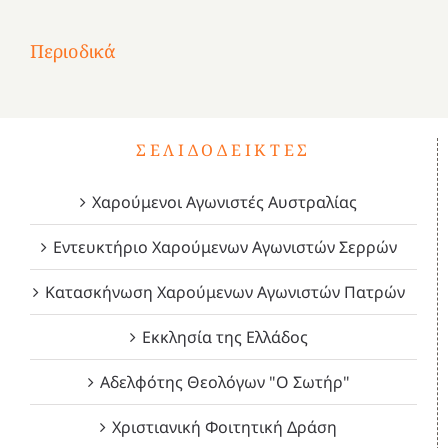
1
Επανάσταση
Σύμψυχοι,
Σύμψυχοι,
Σύμψυχοι,
2
του
Δεκέμβριος
Μάιος
Μάρτιος
Περιοδικά
3
1821
2023!
2023!
2023!
4
ΣΕΛΙΔΟΔΕΊΚΤΕΣ
Χαρούμενοι Αγωνιστές Αυστραλίας
Εντευκτήριο Χαρούμενων Αγωνιστών Σερρών
Κατασκήνωση Χαρούμενων Αγωνιστών Πατρών
Εκκλησία της Ελλάδος
Αδελφότης Θεολόγων "Ο Σωτήρ"
Χριστιανική Φοιτητική Δράση