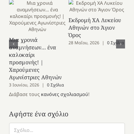
Εκδρομή ΧΑ Λυκείου
Φύ
Αθηνών στο Άγιον
Ε
Όρος
Μια χρονιά
Γ
28 Μαΐου, 2026
|
0 Σχόλια
αναμνήσεων… ένα
27
καλοκαίρι
προσμονής! |
Χαρούμενες
Αγωνίστριες Αθηνών
3 Ιουνίου, 2026
|
0 Σχόλια
Διάβασε τους
κανόνες σχολιασμού
!
Αφήστε ένα σχόλιο
Σχόλιο