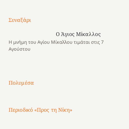
Με
τραγούδι
Συναξάρι
Μια
και
Κατασκηνωτικές
χρονιά
καρδιά
στιγμές
Ο Άγιος Μίκαλλος
αναμνήσεων…
στο
από
Η μνήμη του Αγίου Μίκαλλου τιμάται στις 7
ένα
Νοσοκομείο
το
Αγούστου
καλοκαίρι
“Ερυθρός
Ελληνικό
προσμονής!
Σταυρός”!
2025!
|
|
|
1
Χαρούμενες
Χαρούμενες
Χαρούμενες
«50
2
Αγωνίστριες
Αγωνίστριες
Αγωνίστριες
χρόνια
Πολυμέσα
3
Αθηνών
Αθηνών
Αθηνών
καρτερούμεν»
4
Περιοδικό «Προς τη Νίκη»
Αφιέρωμα
στην