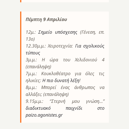
Πέμπτη 9 Απριλίου
12μ.:
Σημείο υπόσχεσης
(Γένεση, επ.
13ο)
12.30μ.μ.: Χειροτεχνία:
Για σχολικούς
τύπους
3μ.μ.: Η ώρα του Χελιδονιού 4
(επανάληψη)
7μ.μ.: Κουκλοθέατρο για όλες τις
ηλικίες:
Η πιο δυνατή λέξη
!
8μ.μ.: Μπορεί ένας άνθρωπος να
αλλάξει; (επανάληψη)
9.15μ.μ.: “Στερνή μου γνώση…”
διαδικτυακό παιχνίδι στο
paizo.agonistes.gr