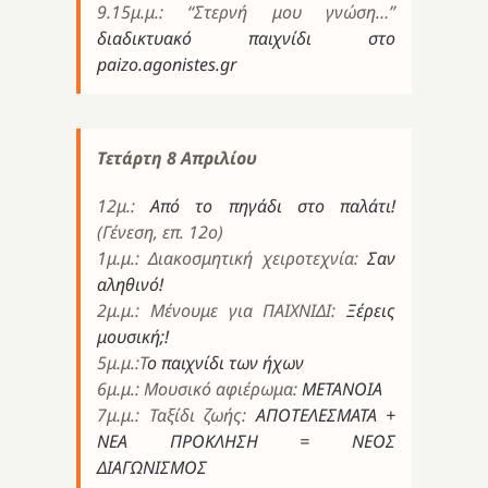
9.15μ.μ.: “Στερνή μου γνώση…”
διαδικτυακό παιχνίδι στο
paizo.agonistes.gr
Τετάρτη 8 Απριλίου
12μ.:
Από το πηγάδι στο παλάτι!
(Γένεση, επ. 12ο)
1μ.μ.: Διακοσμητική χειροτεχνία:
Σαν
αληθινό!
2μ.μ.: Μένουμε για ΠΑΙΧΝΙΔΙ:
Ξέρεις
μουσική;!
5μ.μ.:Τ
ο παιχνίδι των ήχων
6μ.μ.: Μουσικό αφιέρωμα:
ΜΕΤΑΝΟΙΑ
7μ.μ.: Ταξίδι ζωής:
ΑΠΟΤΕΛΕΣΜΑΤΑ +
ΝΕΑ ΠΡΟΚΛΗΣΗ = ΝΕΟΣ
ΔΙΑΓΩΝΙΣΜΟΣ