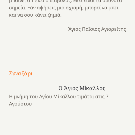
μπαίνει απ’ εκεί ο διάβολος. Εκεί είναι τα αδύνατα
σημεία. Εάν αφήσεις μια σχισμή, μπορεί να μπει
και να σου κάνει ζημιά.
Άγιος Παΐσιος Αγιορείτης
Με
τραγούδι
Συναξάρι
Μια
και
Κατασκηνωτικές
χρονιά
καρδιά
στιγμές
Ο Άγιος Μίκαλλος
αναμνήσεων…
στο
από
Η μνήμη του Αγίου Μίκαλλου τιμάται στις 7
ένα
Νοσοκομείο
το
Αγούστου
καλοκαίρι
“Ερυθρός
Ελληνικό
προσμονής!
Σταυρός”!
2025!
|
|
|
1
Χαρούμενες
Χαρούμενες
Χαρούμενες
«50
2