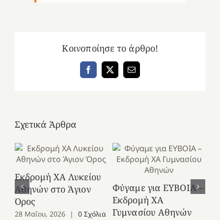
Κοινοποίησε το άρθρο!
Facebook
X
Email
Σχετικά Άρθρα
Εκδρομή ΧΑ Λυκείου
Ε
Φύγαμε για ΕΥΒΟΙΑ –
Αθηνών στο Άγιον
Χε
Εκδρομή ΧΑ
Όρος
27
Γυμνασίου Αθηνών
28 Μαΐου, 2026
|
0 Σχόλια