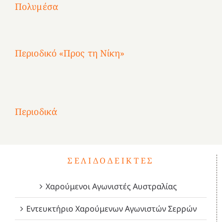
Αγωνίστριες
Αγωνίστριες
Αγωνίστριες
χρόνια
Πολυμέσα
3
Αθηνών
Αθηνών
Αθηνών
καρτερούμεν»
4
Περιοδικό «Προς τη Νίκη»
Αφιέρωμα
στην
1
Επανάσταση
Σύμψυχοι,
Σύμψυχοι,
Σύμψυχοι,
2
του
Δεκέμβριος
Μάιος
Μάρτιος
Περιοδικά
3
1821
2023!
2023!
2023!
4
ΣΕΛΙΔΟΔΕΊΚΤΕΣ
Χαρούμενοι Αγωνιστές Αυστραλίας
Εντευκτήριο Χαρούμενων Αγωνιστών Σερρών