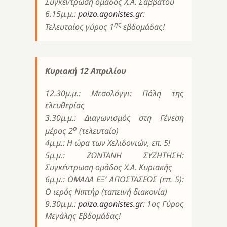
Συγκέντρωση ομάδος Χ.Α. Σαββάτου
6.15μ.μ.:
paizo.agonistes.gr
:
ης
Τελευταίος γύρος 1
εβδομάδας!
Κυριακή 12 Απριλίου
12.30μ.μ.: Μεσολόγγι: Πόλη της
ελευθερίας
3.30μ.μ.: Διαγωνισμός στη Γένεση
ο
μέρος 2
(τελευταίο)
4μ.μ.: Η ώρα των Χελιδονιών, επ. 5!
5μ.μ.: ΖΩΝΤΑΝΗ ΣΥΖΗΤΗΣΗ:
Συγκέντρωση ομάδος Χ.Α. Κυριακής
6μ.μ.: ΟΜΑΔΑ ΕΞ’ ΑΠΟΣΤΑΣΕΩΣ (επ. 5):
Ο ιερός Νιπτήρ (ταπεινή διακονία)
9.30μ.μ.:
paizo.agonistes.gr
: 1ος Γύρος
Μεγάλης Εβδομάδας!