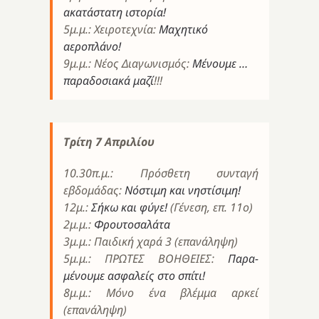
ακατάστατη ιστορία!
5μ.μ.: Χειροτεχνία:
Μαχητικό
αεροπλάνο!
9μ.μ.: Νέος Διαγωνισμός:
Μένουμε …
παραδοσιακά μαζί
!!!
Τρίτη 7 Απριλίου
10.30π.μ.: Πρόσθετη συνταγή
εβδομάδας:
Νόστιμη και νηστίσιμη!
12μ.:
Σήκω και φύγε!
(Γένεση, επ. 11ο)
2μ.μ.:
Φρουτοσαλάτα
3μ.μ.: Παιδική χαρά 3 (επανάληψη)
5μ.μ.: ΠΡΩΤΕΣ ΒΟΗΘΕΙΕΣ:
Παρα-
μένουμε ασφαλείς στο σπίτι!
8μ.μ.: Μόνο ένα βλέμμα αρκεί
(επανάληψη)