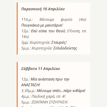
Παρασκευή 10 Απριλίου
11π.μ.: Μένουμε ψυγείο (4ο):
Πουγκάκια με μανιτάρια
!
12μ.:
Εσύ είσαι του Θεού;
(Γένεση, επ.
14ο)
3μμ: Χειροτεχνία:
Σταυρός
!
5μ.μ.: Χειροτεχνία:
Σελιδοδείκτης
Σάββατο 11 Απριλίου
12μ.:
Μία ανάσταση πριν την
ΑΝΑΣΤΑΣΗ!
3.30μ.μ.:
Μένουμε σπίτι…πάρε κιθάρα!
4μ.μ.: Παιδική χαρά, επ. 4!
5μ.μ.: ΖΩΝΤΑΝΗ ΣΥΖΗΤΗΣΗ: