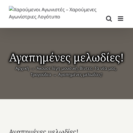
Μετάβαση
στο
περιεχόμενο
Αγαπημένες μελωδίες!
Αρχική
Άκουσε λίγη μουσική
Βίντεο
Τα νέα μας
Τραγούδια
Αγαπημένες μελωδίες!
Αγαπημένες μελωδίες!