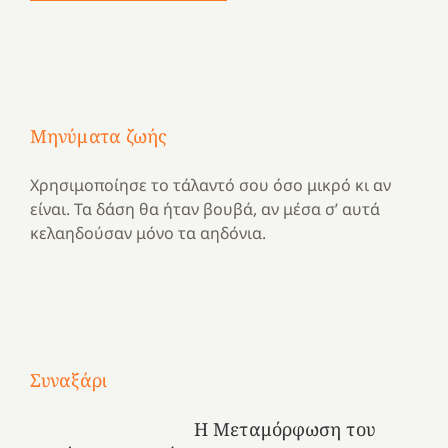
Μηνύματα ζωής
Χρησιμοποίησε το τάλαντό σου όσο μικρό κι αν
είναι. Τα δάση θα ήταν βουβά, αν μέσα σ’ αυτά
κελαηδούσαν μόνο τα αηδόνια.
Με
τραγούδι
Συναξάρι
Μια
και
Κατασκηνωτικές
χρονιά
καρδιά
στιγμές
Η Μεταμόρφωση του
αναμνήσεων…
στο
από