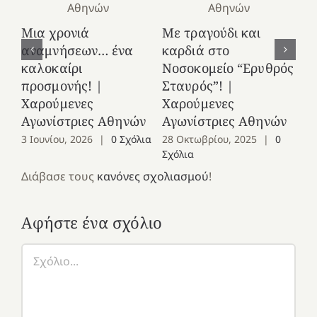
Κ
Μια χρονιά
Με τραγούδι και
στ
αναμνήσεων… ένα
καρδιά στο
Ελ
καλοκαίρι
Νοσοκομείο “Ερυθρός
Χ
προσμονής! |
Σταυρός”! |
Αγ
Χαρούμενες
Χαρούμενες
25
Αγωνίστριες Αθηνών
Αγωνίστριες Αθηνών
Co
3 Ιουνίου, 2026
|
0 Σχόλια
28 Οκτωβρίου, 2025
|
0
Σχόλια
Διάβασε τους
κανόνες σχολιασμού
!
Αφήστε ένα σχόλιο
Σχόλιο