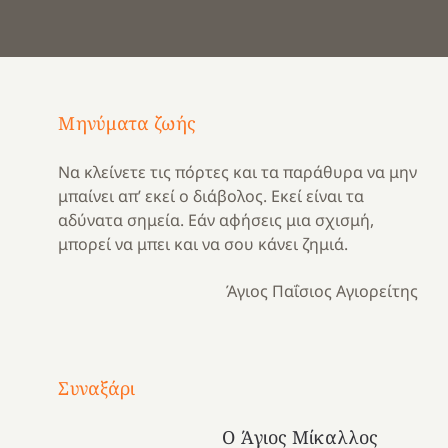
Μηνύματα ζωής
Να κλείνετε τις πόρτες και τα παράθυρα να μην
μπαίνει απ’ εκεί ο διάβολος. Εκεί είναι τα
αδύνατα σημεία. Εάν αφήσεις μια σχισμή,
μπορεί να μπει και να σου κάνει ζημιά.
Άγιος Παΐσιος Αγιορείτης
Με
τραγούδι
Συναξάρι
Μια
και
Κατασκηνωτικές
χρονιά
καρδιά
στιγμές
Ο Άγιος Μίκαλλος
αναμνήσεων…
στο
από