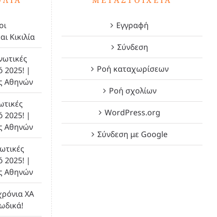
οι
Εγγραφή
αι Κικιλία
Σύνδεση
νωτικές
Ροή καταχωρίσεων
ό 2025! |
ς Αθηνών
Ροή σχολίων
ωτικές
WordPress.org
ό 2025! |
ς Αθηνών
Σύνδεση με Google
ωτικές
ό 2025! |
ς Αθηνών
χρόνια ΧΑ
λωδικά!