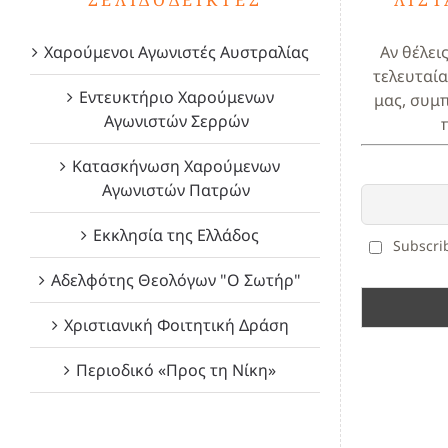
Χαρούμενοι Αγωνιστές Αυστραλίας
Αν θέλει
τελευταία
Εντευκτήριο Χαρούμενων
μας, συμ
Αγωνιστών Σερρών
Κατασκήνωση Χαρούμενων
Αγωνιστών Πατρών
Εκκλησία της Ελλάδος
Subscrib
Αδελφότης Θεολόγων "Ο Σωτήρ"
Χριστιανική Φοιτητική Δράση
Περιοδικό «Προς τη Νίκη»