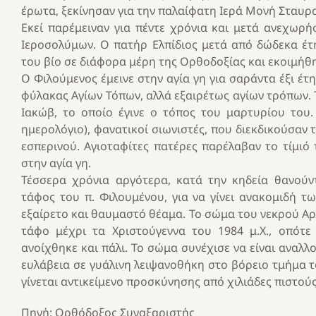
έρωτα, ξεκίνησαν για την παλαίφατη Ιερά Μονή Σταυρ
Εκεί παρέμειναν για πέντε χρόνια και μετά ανεχωρ
Ιεροσολύμων. Ο πατήρ Ελπίδιος μετά από δώδεκα έτη
του βίο σε διάφορα μέρη της Ορθοδοξίας και εκοιμήθ
Ο Φιλούμενος έμεινε στην αγία γη για σαράντα έξι έτ
φύλακας Αγίων Τόπων, αλλά εξαιρέτως αγίων τρόπων. 
Ιακώβ, το οποίο έγινε ο τόπος του μαρτυρίου του.
ημερολόγιο), φανατικοί σιωνιστές, που διεκδικούσαν
εσπερινού. Αγιοταφίτες πατέρες παρέλαβαν το τίμιό 
στην αγία γη.
Τέσσερα χρόνια αργότερα, κατά την κηδεία θανούν
τάφος του π. Φιλουμένου, για να γίνει ανακομιδή τ
εξαίρετο και θαυμαστό θέαμα. Το σώμα του νεκρού Αρ
τάφο μέχρι τα Χριστούγεννα του 1984 μ.Χ., οπότε
ανοίχθηκε και πάλι. Το σώμα συνέχισε να είναι αναλλ
ευλάβεια σε γυάλινη λειψανοθήκη στο βόρειο τμήμα το
γίνεται αντικείμενο προσκύνησης από χιλιάδες πιστούς
Πηγή: Ορθόδοξος Συναξαριστής