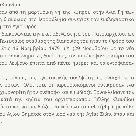
οβουνίου.
ήσαν από τη μαρτυρική γη της Κύπρου στην Αγία Γη των
 διακονίας στα Ιεροσόλυμα συνέχισε τον εκκλησιαστικό
η στο Άγιο Όρός.
η διακονώντας την εκεί αδελφότητα του Πατριαρχείου, ως
Τελευταίος σταθμός της διακονίας του ήταν το Φρέαρ του
 Στις 16 Νοεμβρίου 1979 μ.Χ. (29 Νοεμβρίου με το νέο
 το προσκύνημα ως δικό τους, τον κατέκοψαν την ώρα του
του λείψανο έπειτα από πέντε ημέρες και το ενταφίασαν
τος μέλους της αγιοταφικής αδελφότητας, ανοίχθηκε ο
ων οστών. Όλοι τότε οι παρευρισκόμενοι αντίκρυσαν ένα
χιμανδρίτη ήταν ανέπαφο και ευωδίαζε. Ξανακλείσανε τον
 κατά την κηδεία του αρχιεπισκόπου Πέλλης Κλαυδίου
οίωτο και να ευωδιάζει. Το λείψανο τοποθετήθηκε με κάθε
υ Αγίου Βήματος στον ιερό ναό της Αγίας Σιών, όπου και
.