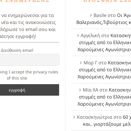
ς να ενημερώνεσαι για τα
Basile
στο
Οι Άγι
 νέα και τις ανακοινώσεις
Βαλεριανός,Τιβούρτιος κ
πλήρωσε το email σου και
Αγγελική
στο
Κατασκη
πάτησε εγγραφή!
στιγμές από το Ελληνικ
Χαρούμενες Αγωνίστριε
Διεύθυνση email
Μαρ Γ
στο
Κατασκην
στιγμές από το Ελληνικ
ing I accept the privacy rules
Χαρούμενες Αγωνίστριε
of this site
Μία ΧΑ
στο
Κατασκην
στιγμές από το Ελληνικ
Χαρούμενες Αγωνίστριε
Κατασκηνώτρια
στο
60 
και.. γιορτάζουμε με