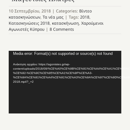
10 Σεπτεμβρίου, 2018
|
Categories:
Βίντεο
κατασκηνώσεων
,
Τα νέα μας
|
Tags:
2018
,
Κατασκηνώσεις 2018
,
κατασκήνωση
,
Χαρούμενοι
Αγωνιστές Κύπρου
|
8 Comments
Πρόγραμμα
Media error: Format(s) not supported or source(s) not found
Αναπαραγωγής
Ανάκτηση αρχείου: https://agonistes.gr/wp-
Βίντεο
content/uploads/2018/09/%CE%A0%CE%9B%CE%91%CE%A4%CE%A1%CE%95%
%CE%92-%CE%9C%CE%95%CE%A1%CE%9F%CE%A3-
%CE%9A%CE%91%CE%A4%CE%91%CE%A3%CE%9A%CE%97%CE%9D%CE%A9
2018.mp4?_=2