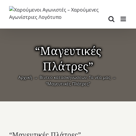
Μετάβαση
στο
περιεχόμενο
“Μαγευτικές
Πλάτρες”
Αρχική
Βίντεο κατασκηνώσεων
Τα νέα μας
“Μαγευτικές Πλάτρες”
“Μαγευτικές Πλάτρες”