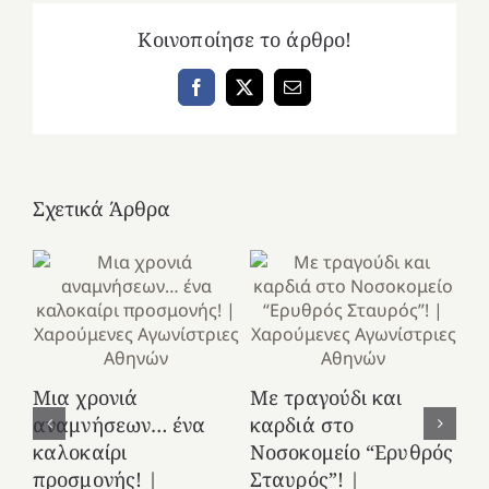
Κοινοποίησε το άρθρο!
Facebook
X
Email
Σχετικά Άρθρα
Κ
Μια χρονιά
Με τραγούδι και
στ
αναμνήσεων… ένα
καρδιά στο
Ελ
καλοκαίρι
Νοσοκομείο “Ερυθρός
Χ
προσμονής! |
Σταυρός”! |
Αγ