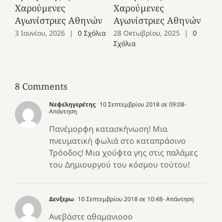
Χαρούμενες
Χαρούμενες
25
Αγωνίστριες Αθηνών
Αγωνίστριες Αθηνών
Co
3 Ιουνίου, 2026
|
0 Σχόλια
28 Οκτωβρίου, 2025
|
0
Σχόλια
8 Comments
Νεφεληγερέτης
10 Σεπτεμβρίου 2018 σε 09:08
-
Απάντηση
Πανέμορφη κατασκήνωση! Μια
πνευματική φωλιά στο καταπράσινο
Τρόοδος! Μια χούφτα γης στις παλάμες
του Δημιουργού του κόσμου τούτου!
Δενξερω
10 Σεπτεμβρίου 2018 σε 10:48
- Απάντηση
Ανεβάστε αθαμανιοοο