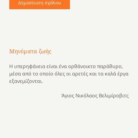
Μηνύματα ζωής
Η υπερηφάνεια είναι ένα ορθάνοικτο παράθυρο,
μέσα από το οποίο όλες οι αρετές και τα καλά έργα
εξανεμίζονται.
Άγιος Νικόλαος Βελιμίροβιτς
Με
τραγούδι
Μια
και
Κατασκηνωτικές