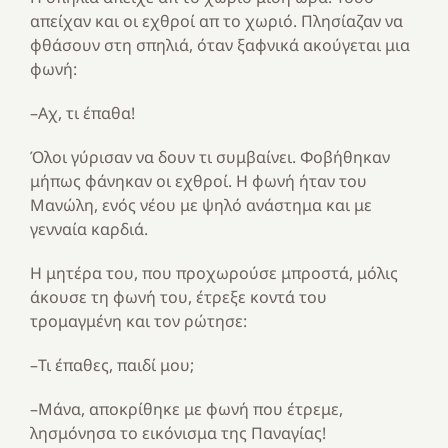
απείχαν και οι εχθροί απ το χωριό. Πλησίαζαν να
φθάσουν στη σπηλιά, όταν ξαφνικά ακούγεται μια
φωνή:
–Αχ, τι έπαθα!
Όλοι γύρισαν να δουν τι συμβαίνει. Φοβήθηκαν
μήπως φάνηκαν οι εχθροί. Η φωνή ήταν του
Μανώλη, ενός νέου με ψηλό ανάστημα και με
γενναία καρδιά.
Η μητέρα του, που προχωρούσε μπροστά, μόλις
άκουσε τη φωνή του, έτρεξε κοντά του
τρομαγμένη και τον ρώτησε:
–Τι έπαθες, παιδί μου;
–Μάνα, αποκρίθηκε με φωνή που έτρεμε,
λησμόνησα το εικόνισμα της Παναγίας!