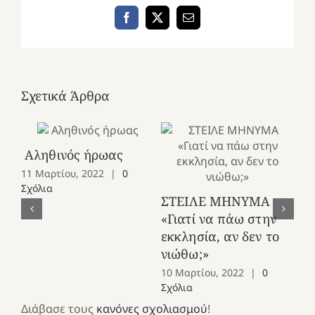
Facebook
X
Email
Σχετικά Άρθρα
Αληθινός ήρωας
Έν
11 Μαρτίου, 2022
|
0
τη
Σχόλια
ΣΤΕΙΛΕ ΜΗΝΥΜΑ
9 
«Γιατί να πάω στην
Σχ
εκκλησία, αν δεν το
νιώθω;»
10 Μαρτίου, 2022
|
0
Σχόλια
Διάβασε τους
κανόνες σχολιασμού
!