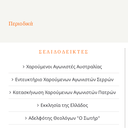
στην
1
Επανάσταση
Σύμψυχοι,
Σύμψυχοι,
Σύμψυχοι,
2
του
Δεκέμβριος
Μάιος
Μάρτιος
Περιοδικά
3
1821
2023!
2023!
2023!
4
ΣΕΛΙΔΟΔΕΊΚΤΕΣ
Χαρούμενοι Αγωνιστές Αυστραλίας
Εντευκτήριο Χαρούμενων Αγωνιστών Σερρών
Κατασκήνωση Χαρούμενων Αγωνιστών Πατρών
Εκκλησία της Ελλάδος
Αδελφότης Θεολόγων "Ο Σωτήρ"