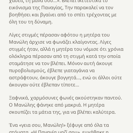
χάσεις τη μάνα σου…». Βλέπει ικετευτικά το
εικόνισμα της Παναγίας, Την παρακαλεί να τον
βοηθήσει και βγαίνει από το σπίτι τρέχοντας με
όλη του τη δύναμη.
Λίγες στιγμές πέρασαν αφότου η μητέρα του
Μανώλη άρχισε να φωνάζει κλαίγοντας. Λίγες
στιγμές ήταν, αλλά η μητέρα του νόμισε ότι χρόνια
ολόκληρα πέρασαν από τη στιγμή κατά την οποία
σταμάτησε να τον βλέπει. Μόνον αυτή άκουγε
πυροβολισμούς, έβλεπε γιαταγάνια να
αστράφτουν, άκουγε βογγητά…, ενώ οι άλλοι ούτε
άκουγαν ούτε έβλεπαν τίποτε…
Ξαφνικά, χαρμόσυνες φωνές ακούστηκαν παντού.
Ο Μανώλης φάνηκε από μακριά. Η μητέρα
σκουπίζει τα μάτια της, για να βλέπει καλύτερα.
Ένα «γεια σου, Μανώλη!» ξέφυγε από όλα τα
στόματα. «Η Παναγία μαζί σου», ευχήθηκε η