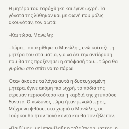
Η μητέρα του ταράχθηκε και έγινε ωχρή. Τα
γόνατά της λύθηκαν και με φωνή που μόλις
ακουγόταν, τον ρωτά:
–Και τώρα, Μανώλη;
–Τώρα… αποκρίθηκε ο Μανώλης, ενώ κοίταζε τη
μητέρα του στα μάτια, για να δει την αντίδραση
που θα της προξενήσει η απόφασή του… τώρα θα
γυρίσω στο σπίτι να το πάρω!
Όταν άκουσε τα λόγια αυτά η δυστυχισμένη
μητέρα, έγινε ακόμη πιο ωχρή, τα πόδια της
έτρεμαν περισσότερο και η καρδιά της χτυπούσε
δυνατά. Ο κίνδυνος τώρα ήταν μεγαλύτερος.
Μέχρι να φθάσει στο χωριό ο Μανώλης, οι
Τούρκοι θα ήταν πολύ κοντά και θα τον έβλεπαν.
–Παιδί μου, μη! επανέλαβε η ταλαίπωρη μητέρα, η