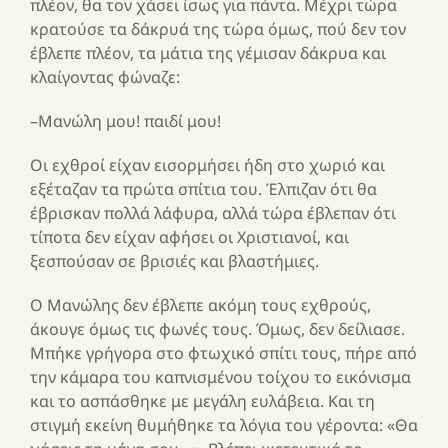
πλέον, θα τον χάσει ίσως για πάντα. Μέχρι τώρα
κρατούσε τα δάκρυά της τώρα όμως, πού δεν τον
έβλεπε πλέον, τα μάτια της γέμισαν δάκρυα και
κλαίγοντας φώναζε:
–Μανώλη μου! παιδί μου!
Οι εχθροί είχαν εισορμήσει ήδη στο χωριό και
εξέταζαν τα πρώτα σπίτια του. Έλπιζαν ότι θα
έβρισκαν πολλά λάφυρα, αλλά τώρα έβλεπαν ότι
τίποτα δεν είχαν αφήσει οι Χριστιανοί, και
ξεσπούσαν σε βρισιές και βλαστήμιες.
Ο Μανώλης δεν έβλεπε ακόμη τους εχθρούς,
άκουγε όμως τις φωνές τους. Όμως, δεν δείλιασε.
Μπήκε γρήγορα στο φτωχικό σπίτι τους, πήρε από
την κάμαρα του καπνισμένου τοίχου το εικόνισμα
και το ασπάσθηκε με μεγάλη ευλάβεια. Και τη
στιγμή εκείνη θυμήθηκε τα λόγια του γέροντα: «Θα