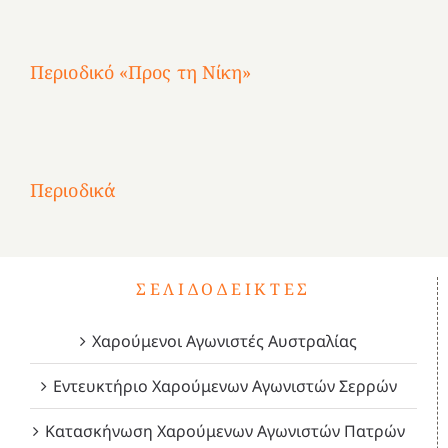
4
Περιοδικό «Προς τη Νίκη»
Αφιέρωμα
στην
1
Επανάσταση
Σύμψυχοι,
Σύμψυχοι,
Σύμψυχοι,
2
του
Δεκέμβριος
Μάιος
Μάρτιος
Περιοδικά
3
1821
2023!
2023!
2023!
4
ΣΕΛΙΔΟΔΕΊΚΤΕΣ
Χαρούμενοι Αγωνιστές Αυστραλίας
Εντευκτήριο Χαρούμενων Αγωνιστών Σερρών
Κατασκήνωση Χαρούμενων Αγωνιστών Πατρών