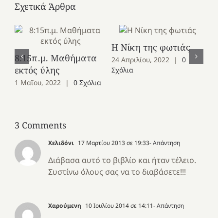
Σχετικά Άρθρα
Η Νίκη της φωτιάς
8:15π.μ. Μαθήματα
24 Απριλίου, 2022
|
0
Θυ
εκτός ύλης
Σχόλια
Συ
1 Μαΐου, 2022
|
0 Σχόλια
σε
24
Σχ
3 Comments
Χελιδόνι
17 Μαρτίου 2013 σε 19:33
- Απάντηση
Διάβασα αυτό το βιβλίο και ήταν τέλειο.
Συστίνω όλους σας να το διαβάσετε!!!
Χαρούμενη
10 Ιουλίου 2014 σε 14:11
- Απάντηση