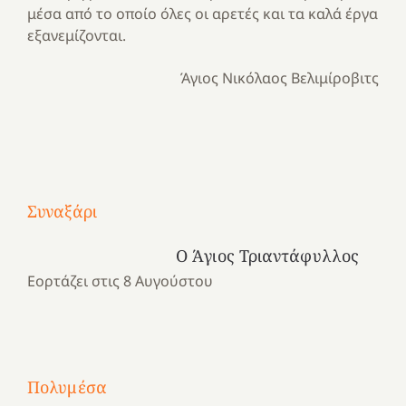
μέσα από το οποίο όλες οι αρετές και τα καλά έργα
εξανεμίζονται.
Άγιος Νικόλαος Βελιμίροβιτς
Με
τραγούδι
Μια
και
Κατασκηνωτικές
Συναξάρι
χρονιά
καρδιά
στιγμές
αναμνήσεων…
στο
από
Ο Άγιος Τριαντάφυλλος
ένα
Νοσοκομείο
το
Εορτάζει στις 8 Αυγούστου
καλοκαίρι
“Ερυθρός
Ελληνικό
προσμονής!
Σταυρός”!
2025!
|
|
|
1
Χαρούμενες
Χαρούμενες
Χαρούμενες
«50
2
Αγωνίστριες
Αγωνίστριες
Αγωνίστριες
χρόνια
Πολυμέσα
3
Αθηνών
Αθηνών
Αθηνών
καρτερούμεν»