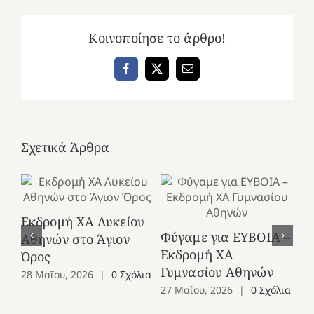
Κοινοποίησε το άρθρο!
Facebook
X
Email
Σχετικά Άρθρα
Εκδρομή ΧΑ Λυκείου
Ε
Φύγαμε για ΕΥΒΟΙΑ –
Αθηνών στο Άγιον
Χε
Εκδρομή ΧΑ
Όρος
27
Γυμνασίου Αθηνών
28 Μαΐου, 2026
|
0 Σχόλια
27 Μαΐου, 2026
|
0 Σχόλια