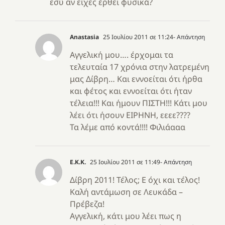
εσύ αν είχες έρθει φυσικά?
Anastasia
25 Ιουλίου 2011 σε 11:24
- Απάντηση
Αγγελική μου…. έρχομαι τα
τελευταία 17 χρόνια στην λατρεμένη
μας Δίβρη… Και εννοείται ότι ήρθα
και φέτος και εννοείται ότι ήταν
τέλεια!!! Και ήμουν ΠΙΣΤΗ!!! Κάτι μου
λέει ότι ήσουν ΕΙΡΗΝΗ, εεεε????
Τα λέμε από κοντά!!!! Φιλιάααα
Ε.Κ.Κ.
25 Ιουλίου 2011 σε 11:49
- Απάντηση
Δίβρη 2011! Τέλος; Ε όχι και τέλος!
Καλή αντάμωση σε Λευκάδα –
Πρέβεζα!
Αγγελική, κάτι μου λέει πως η