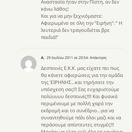
Αναστασία ήταν στην Πίστη, αν δεν
κάνω λάθος!
Και για να μην ξεχνιόμαστε:
Αφιερωμένο σε όλη την “Ειρήνη”: ” Η
λευτεριά δεν τραγουδιέται βρε
παιδιά!”
Α.
29 Ιουλίου 2011 σε 20:54
- Απάντηση
Δεσποινίς Ε.Κ.Κ. μας είχατε πει πως
θα κάνετε αφιερώσεις για την ομάδα
της ΈΙΡΗΝΗΣ…και τηρήσατε την
υπόσχεση σας!!! Σας ευχαριστούμε
πολύυυυυ δεσποινίς!!!! Και φυσικά
περιμένουμε με πολλή χαρά την
εκδρομή και το συνέδριο…για να
συναντηθούμε πάλι όλοι μαζι και να
περάσουμε απίστευτες στιγμές!!!
Μακάρι να είναι εκέι όλα τα καμάρια