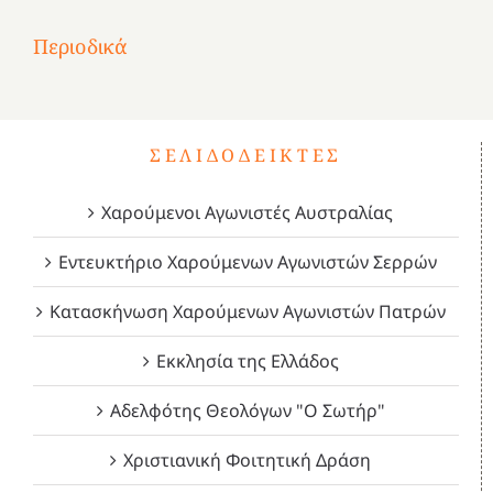
Επανάσταση
Σύμψυχοι,
Σύμψυχοι,
Σύμψυχοι,
2
του
Δεκέμβριος
Μάιος
Μάρτιος
Περιοδικά
3
1821
2023!
2023!
2023!
4
ΣΕΛΙΔΟΔΕΊΚΤΕΣ
Χαρούμενοι Αγωνιστές Αυστραλίας
Εντευκτήριο Χαρούμενων Αγωνιστών Σερρών
Κατασκήνωση Χαρούμενων Αγωνιστών Πατρών
Εκκλησία της Ελλάδος
Αδελφότης Θεολόγων "Ο Σωτήρ"
Χριστιανική Φοιτητική Δράση