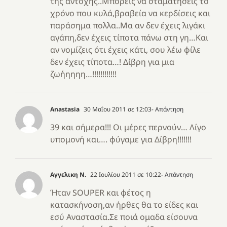
της άντοχης..Μπορείς να σταματήσεις το
χρόνο που κυλά,βραβεία να κερδίσεις και
παράσημα πολλα..Μα αν δεν έχεις λιγάκι
αγάπη,δεν έχεις τίποτα πάνω στη γη…Και
αν νομίζεις ότι έχεις κάτι, σου λέω φίλε
δεν έχεις τίποτα…! Δίβρη για μια
ζωήηηηη…!!!!!!!!!!!!
Anastasia
30 Μαΐου 2011 σε 12:03
- Απάντηση
39 και σήμερα!!! Οι μέρες περνούν… Λίγο
υπομονή και…. φύγαμε για Δίβρη!!!!!!!
Αγγελικη Ν.
22 Ιουλίου 2011 σε 10:22
- Απάντηση
Ήταν SOUPER και φέτος η
κατασκήνοση,αν ήρθες θα το είδες και
εσύ Αναστασία.Σε ποιά ομαδα είσουνα