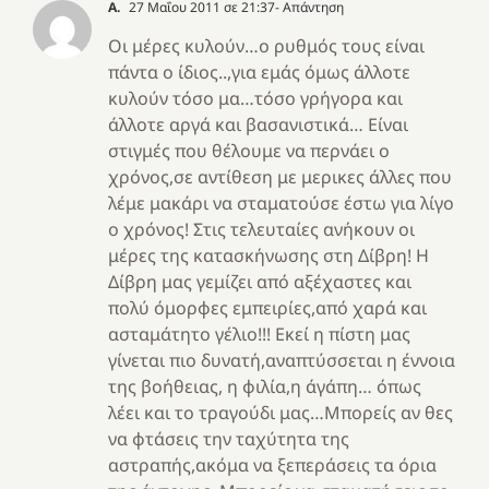
Α.
27 Μαΐου 2011 σε 21:37
- Απάντηση
Οι μέρες κυλούν…ο ρυθμός τους είναι
πάντα ο ίδιος..,για εμάς όμως άλλοτε
κυλούν τόσο μα…τόσο γρήγορα και
άλλοτε αργά και βασανιστικά… Είναι
στιγμές που θέλουμε να περνάει ο
χρόνος,σε αντίθεση με μερικες άλλες που
λέμε μακάρι να σταματούσε έστω για λίγο
ο χρόνος! Στις τελευταίες ανήκουν οι
μέρες της κατασκήνωσης στη Δίβρη! Η
Δίβρη μας γεμίζει από αξέχαστες και
πολύ όμορφες εμπειρίες,από χαρά και
ασταμάτητο γέλιο!!! Εκεί η πίστη μας
γίνεται πιο δυνατή,αναπτύσσεται η έννοια
της βοήθειας, η φιλία,η άγάπη… όπως
λέει και το τραγούδι μας…Μπορείς αν θες
να φτάσεις την ταχύτητα της
αστραπής,ακόμα να ξεπεράσεις τα όρια