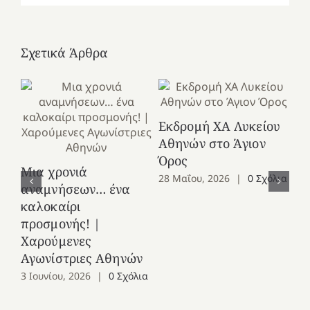
Σχετικά Άρθρα
Εκδρομή ΧΑ Λυκείου
Φύ
Αθηνών στο Άγιον
Ε
Όρος
Μια χρονιά
Γ
28 Μαΐου, 2026
|
0 Σχόλια
αναμνήσεων… ένα
27
καλοκαίρι
προσμονής! |
Χαρούμενες
Αγωνίστριες Αθηνών
3 Ιουνίου, 2026
|
0 Σχόλια