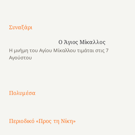
Με
τραγούδι
Συναξάρι
Μια
και
Κατασκηνωτικές
χρονιά
καρδιά
στιγμές
Ο Άγιος Μίκαλλος
αναμνήσεων…
στο
από
Η μνήμη του Αγίου Μίκαλλου τιμάται στις 7
ένα
Νοσοκομείο
το
Αγούστου
καλοκαίρι
“Ερυθρός
Ελληνικό
προσμονής!
Σταυρός”!
2025!
|
|
|
1
Χαρούμενες
Χαρούμενες
Χαρούμενες
«50
2
Αγωνίστριες
Αγωνίστριες
Αγωνίστριες
χρόνια
Πολυμέσα
3
Αθηνών
Αθηνών
Αθηνών
καρτερούμεν»
4
Περιοδικό «Προς τη Νίκη»
Αφιέρωμα