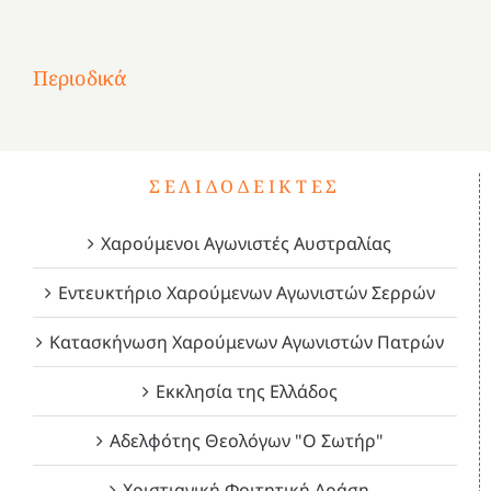
στην
1
Επανάσταση
Σύμψυχοι,
Σύμψυχοι,
Σύμψυχοι,
2
του
Δεκέμβριος
Μάιος
Μάρτιος
Περιοδικά
3
1821
2023!
2023!
2023!
4
ΣΕΛΙΔΟΔΕΊΚΤΕΣ
Χαρούμενοι Αγωνιστές Αυστραλίας
Εντευκτήριο Χαρούμενων Αγωνιστών Σερρών
Κατασκήνωση Χαρούμενων Αγωνιστών Πατρών
Εκκλησία της Ελλάδος
Αδελφότης Θεολόγων "Ο Σωτήρ"
Χριστιανική Φοιτητική Δράση