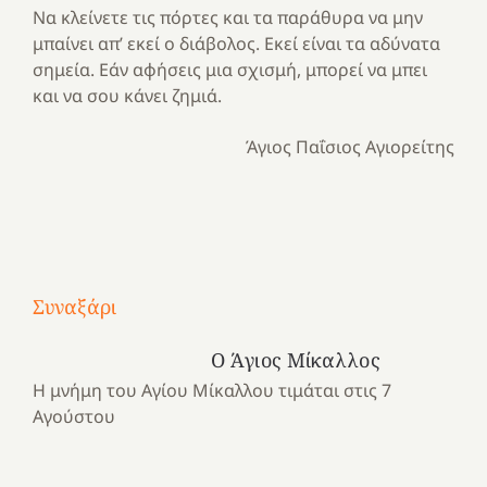
Να κλείνετε τις πόρτες και τα παράθυρα να μην
μπαίνει απ’ εκεί ο διάβολος. Εκεί είναι τα αδύνατα
σημεία. Εάν αφήσεις μια σχισμή, μπορεί να μπει
και να σου κάνει ζημιά.
Άγιος Παΐσιος Αγιορείτης
Με
τραγούδι
Συναξάρι
Μια
και
Κατασκηνωτικές
χρονιά
καρδιά
στιγμές
Ο Άγιος Μίκαλλος
αναμνήσεων…
στο
από
Η μνήμη του Αγίου Μίκαλλου τιμάται στις 7
ένα
Νοσοκομείο
το
Αγούστου
καλοκαίρι
“Ερυθρός
Ελληνικό
προσμονής!
Σταυρός”!
2025!
|
|
|