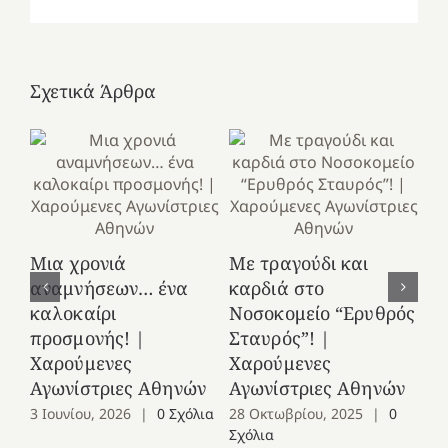
Σχετικά Άρθρα
Κ
Μια χρονιά
Με τραγούδι και
στ
αναμνήσεων… ένα
καρδιά στο
Ελ
καλοκαίρι
Νοσοκομείο “Ερυθρός
Χ
προσμονής! |
Σταυρός”! |
Αγ
Χαρούμενες
Χαρούμενες
25
Αγωνίστριες Αθηνών
Αγωνίστριες Αθηνών
Co
3 Ιουνίου, 2026
|
0 Σχόλια
28 Οκτωβρίου, 2025
|
0
Σχόλια