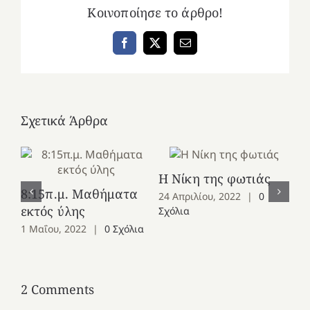
Κοινοποίησε το άρθρο!
Facebook
X
Email
Σχετικά Άρθρα
Η Νίκη της φωτιάς
8:15π.μ. Μαθήματα
24 Απριλίου, 2022
|
0
Θυ
εκτός ύλης
Σχόλια
Συ
1 Μαΐου, 2022
|
0 Σχόλια
σε
24
Σχ
2 Comments