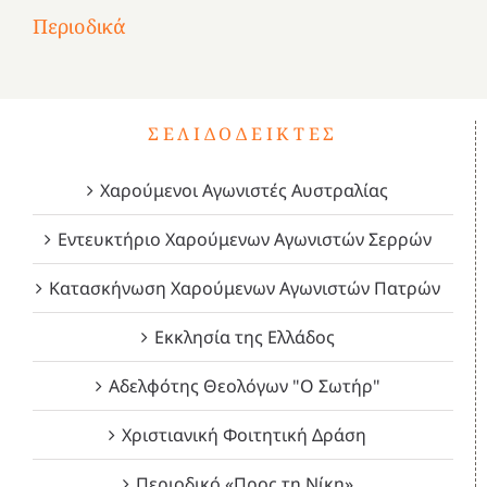
2
του
Δεκέμβριος
Μάιος
Μάρτιος
Περιοδικά
3
1821
2023!
2023!
2023!
4
ΣΕΛΙΔΟΔΕΊΚΤΕΣ
Χαρούμενοι Αγωνιστές Αυστραλίας
Εντευκτήριο Χαρούμενων Αγωνιστών Σερρών
Κατασκήνωση Χαρούμενων Αγωνιστών Πατρών
Εκκλησία της Ελλάδος
Αδελφότης Θεολόγων "Ο Σωτήρ"
Χριστιανική Φοιτητική Δράση
Περιοδικό «Προς τη Νίκη»