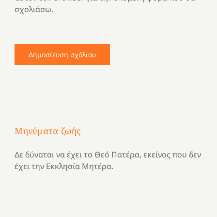
σχολιάσω.
Μηνύματα ζωής
Δε δύναται να έχει το Θεό Πατέρα, εκείνος που δεν
έχει την Εκκλησία Μητέρα.
Με